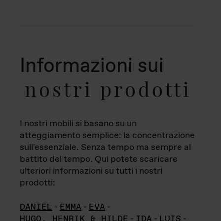
Informazioni sui
nostri prodotti
I nostri mobili si basano su un
atteggiamento semplice: la concentrazione
sull'essenziale. Senza tempo ma sempre al
battito del tempo. Qui potete scaricare
ulteriori informazioni su tutti i nostri
prodotti:
DANIEL
-
EMMA
-
EVA
-
HUGO, HENRIK & HILDE
-
IDA
-
LUIS
-