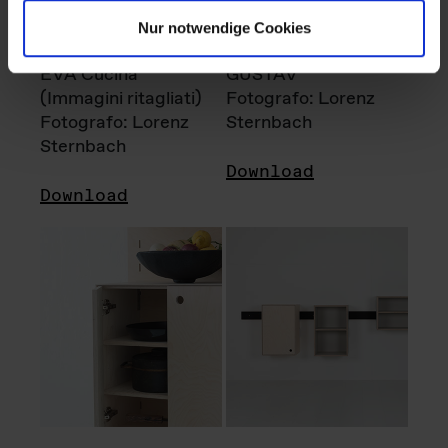
Nur notwendige Cookies
EVA Cucina
GUSTAV
(Immagini ritagliati)
Fotografo: Lorenz
Fotografo: Lorenz
Sternbach
Sternbach
Download
Download