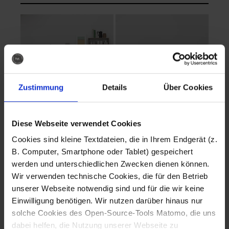
Zustimmung
Details
Über Cookies
Diese Webseite verwendet Cookies
EVA Cucina
EMMA + DANIEL
Cookies sind kleine Textdateien, die in Ihrem Endgerät (z.
Fotografo: Lorenz
Fotografo: Lorenz
B. Computer, Smartphone oder Tablet) gespeichert
Sternbach
Sternbach
werden und unterschiedlichen Zwecken dienen können.
Wir verwenden technische Cookies, die für den Betrieb
Download
Download
unserer Webseite notwendig sind und für die wir keine
Einwilligung benötigen. Wir nutzen darüber hinaus nur
solche Cookies des Open-Source-Tools Matomo, die uns
dabei helfen, die Nutzung unserer Webseite zu