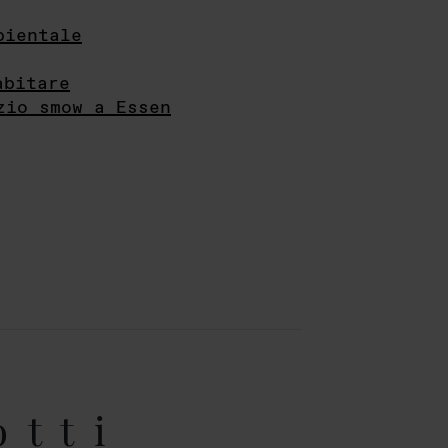
bientale
abitare
zio smow a Essen
otti