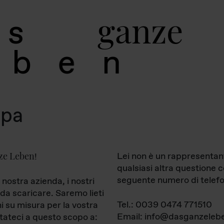
g
a
n
z
e
s
b
e
n
mpa
ze Leben
Lei non è un rappresentan
!
qualsiasi altra questione 
seguente numero di telefo
 nostra azienda, i nostri
da scaricare. Saremo lieti
Tel.: 0039 0474 771510
ni su misura per la vostra
Email: info@dasganzelebe
tateci a questo scopo a: