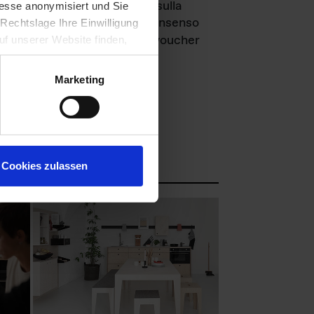
egare sempre le informazioni sulla
esse anonymisiert und Sie
ale fotografico richiede il consenso
Rechtslage Ihre Einwilligung
cambio, chiediamo una copia voucher
auf unserer Website finden,
Marketing
l nostro archivio fotografico:
Cookies zulassen