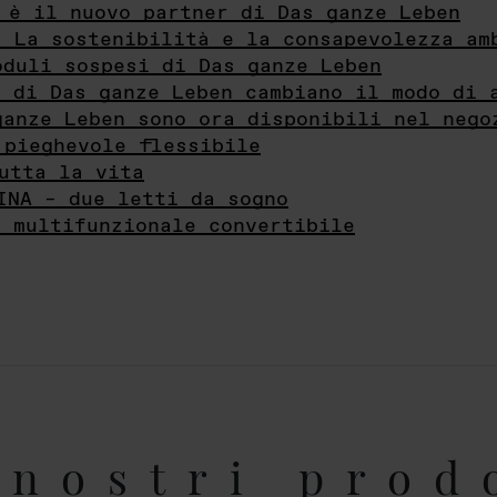
 è il nuovo partner di Das ganze Leben
- La sostenibilità e la consapevolezza am
oduli sospesi di Das ganze Leben
i di Das ganze Leben cambiano il modo di 
ganze Leben sono ora disponibili nel nego
 pieghevole flessibile
utta la vita
INA – due letti da sogno
e multifunzionale convertibile
nostri prod