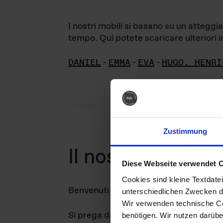
I nostri mobili si basano su un attegg
tempo. Qui potete scaricare ulteriori in
DANIEL
-
EMMA
-
EVA
-
HUGO, HENRI
Zustimmung
arc
Il nostro
Diese Webseite verwendet 
Cookies sind kleine Textdate
Benvenuti nel nostro archivio di immag
unterschiedlichen Zwecken d
Wir verwenden technische Coo
Si prega di notare che i diritti d'auto
benötigen. Wir nutzen darüb