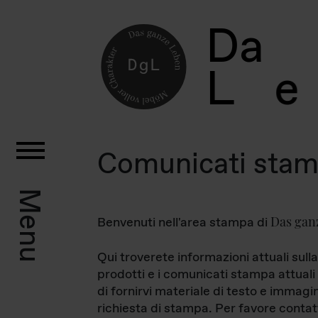
D
a
L
e
Comunicati sta
Menu
Das gan
Benvenuti nell'area stampa di
Qui troverete informazioni attuali sulla
prodotti e i comunicati stampa attuali 
di fornirvi materiale di testo e immagi
richiesta di stampa. Per favore contat