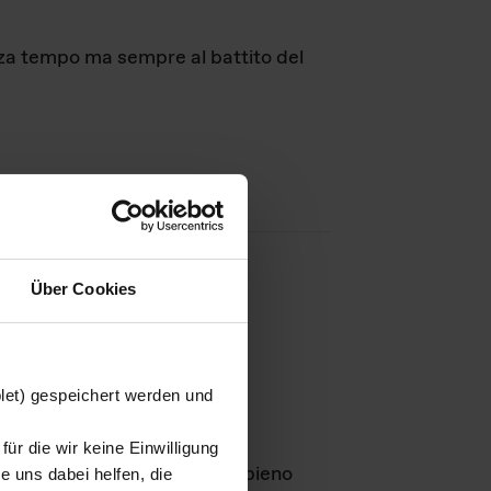
nza tempo ma sempre al battito del
Über Cookies
agini
blet) gespeichert werden und
ür die wir keine Einwilligung
Leben
GmbH e rimangono in pieno
 uns dabei helfen, die