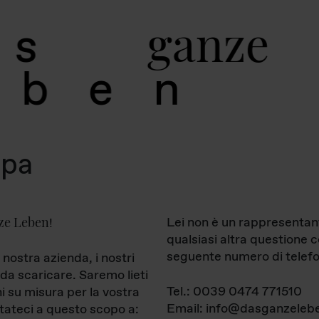
g
a
n
z
e
s
b
e
n
mpa
ze Leben
Lei non è un rappresentan
!
qualsiasi altra questione 
seguente numero di telefo
 nostra azienda, i nostri
da scaricare. Saremo lieti
Tel.: 0039 0474 771510
ni su misura per la vostra
Email: info@dasganzelebe
tateci a questo scopo a: