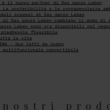
 è il nuovo partner di Das ganze Leben
- La sostenibilità e la consapevolezza am
oduli sospesi di Das ganze Leben
i di Das ganze Leben cambiano il modo di 
ganze Leben sono ora disponibili nel nego
 pieghevole flessibile
utta la vita
INA – due letti da sogno
e multifunzionale convertibile
nostri prod