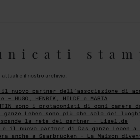
unicati stam
ttuali e il nostro archivio.
 il nuovo partner dell’associazione di ac
te – HUGO, HENRIK, HILDE e MARTA
NTIN sono i protagonisti di ogni camera d
s ganze Leben sono più che solo dei luogh
espande la rete dei partner - Lisel.de
 è il nuovo partner di Das ganze Leben a 
ora anche a Saarbrücken - La Maison diven