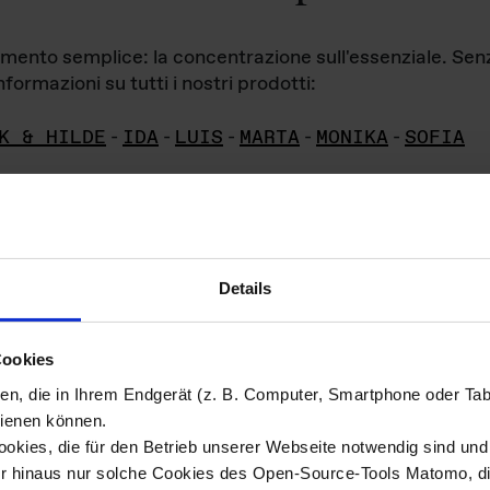
iamento semplice: la concentrazione sull'essenziale. Se
formazioni su tutti i nostri prodotti:
K & HILDE
-
IDA
-
LUIS
-
MARTA
-
MONIKA
-
SOFIA
Details
hivio di imm
Cookies
ien, die in Ihrem Endgerät (z. B. Computer, Smartphone oder Ta
ini!
ienen können.
kies, die für den Betrieb unserer Webseite notwendig sind und f
Das ganze 
re del materiale fotografico sono detenuti da
er hinaus nur solche Cookies des Open-Source-Tools Matomo, die