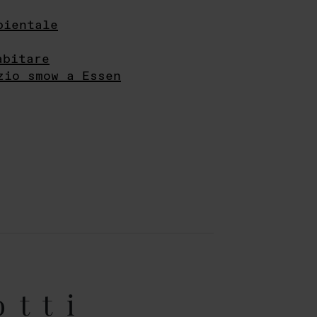
bientale
abitare
zio smow a Essen
otti