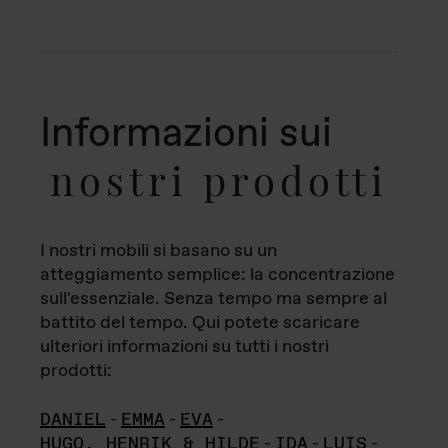
Informazioni sui
nostri prodotti
I nostri mobili si basano su un
atteggiamento semplice: la concentrazione
sull'essenziale. Senza tempo ma sempre al
battito del tempo. Qui potete scaricare
ulteriori informazioni su tutti i nostri
prodotti:
DANIEL
-
EMMA
-
EVA
-
HUGO, HENRIK & HILDE
-
IDA
-
LUIS
-