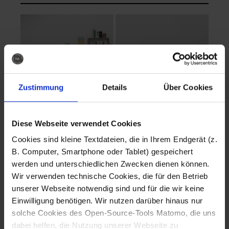
Zustimmung
Details
Über Cookies
Diese Webseite verwendet Cookies
EVA Cucina
EMMA + DANIEL
Cookies sind kleine Textdateien, die in Ihrem Endgerät (z.
Fotografo: Lorenz
Fotografo: Lorenz
B. Computer, Smartphone oder Tablet) gespeichert
Sternbach
Sternbach
werden und unterschiedlichen Zwecken dienen können.
Wir verwenden technische Cookies, die für den Betrieb
Download
Download
unserer Webseite notwendig sind und für die wir keine
Einwilligung benötigen. Wir nutzen darüber hinaus nur
solche Cookies des Open-Source-Tools Matomo, die uns
dabei helfen, die Nutzung unserer Webseite zu