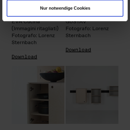
Nur notwendige Cookies
EVA Cucina
GUSTAV
(Immagini ritagliati)
Fotografo: Lorenz
Fotografo: Lorenz
Sternbach
Sternbach
Download
Download