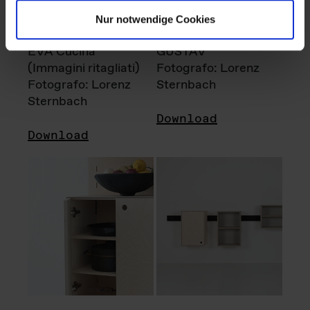
Nur notwendige Cookies
EVA Cucina
GUSTAV
(Immagini ritagliati)
Fotografo: Lorenz
Fotografo: Lorenz
Sternbach
Sternbach
Download
Download