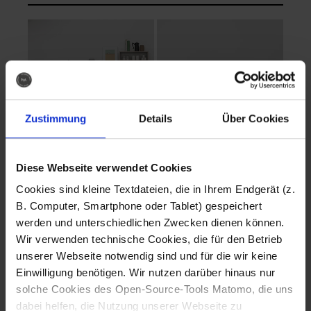
Zustimmung
Details
Über Cookies
Diese Webseite verwendet Cookies
EVA Cucina
EMMA + DANIEL
Cookies sind kleine Textdateien, die in Ihrem Endgerät (z.
Fotografo: Lorenz
Fotografo: Lorenz
B. Computer, Smartphone oder Tablet) gespeichert
Sternbach
Sternbach
werden und unterschiedlichen Zwecken dienen können.
Wir verwenden technische Cookies, die für den Betrieb
Download
Download
unserer Webseite notwendig sind und für die wir keine
Einwilligung benötigen. Wir nutzen darüber hinaus nur
solche Cookies des Open-Source-Tools Matomo, die uns
dabei helfen, die Nutzung unserer Webseite zu