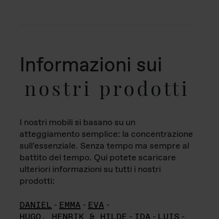
Informazioni sui
nostri prodotti
I nostri mobili si basano su un
atteggiamento semplice: la concentrazione
sull'essenziale. Senza tempo ma sempre al
battito del tempo. Qui potete scaricare
ulteriori informazioni su tutti i nostri
prodotti:
DANIEL
-
EMMA
-
EVA
-
HUGO, HENRIK & HILDE
-
IDA
-
LUIS
-