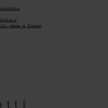
bientale
abitare
zio smow a Essen
otti