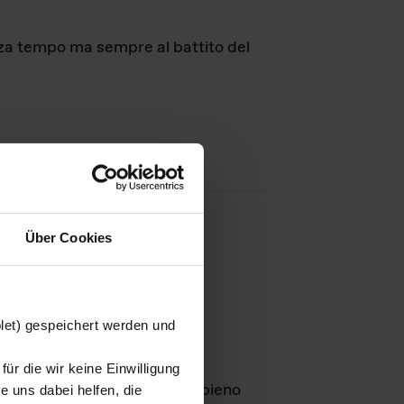
nza tempo ma sempre al battito del
Über Cookies
agini
blet) gespeichert werden und
ür die wir keine Einwilligung
Leben
GmbH e rimangono in pieno
 uns dabei helfen, die