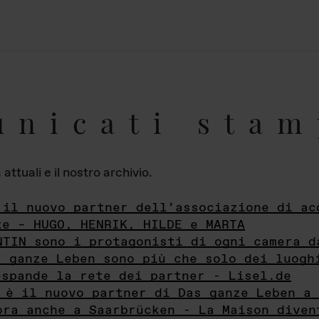
unicati stam
ttuali e il nostro archivio.
 il nuovo partner dell’associazione di ac
te – HUGO, HENRIK, HILDE e MARTA
NTIN sono i protagonisti di ogni camera d
s ganze Leben sono più che solo dei luogh
espande la rete dei partner - Lisel.de
 è il nuovo partner di Das ganze Leben a 
ora anche a Saarbrücken - La Maison diven