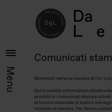
D
a
L
e
Comunicati sta
Menu
Das gan
Benvenuti nell'area stampa di
Qui troverete informazioni attuali sulla
prodotti e i comunicati stampa attuali 
di fornirvi materiale di testo e immagi
richiesta di stampa. Per favore contat