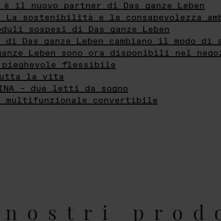
 è il nuovo partner di Das ganze Leben
- La sostenibilità e la consapevolezza am
oduli sospesi di Das ganze Leben
i di Das ganze Leben cambiano il modo di 
ganze Leben sono ora disponibili nel nego
 pieghevole flessibile
utta la vita
INA – due letti da sogno
e multifunzionale convertibile
nostri prod