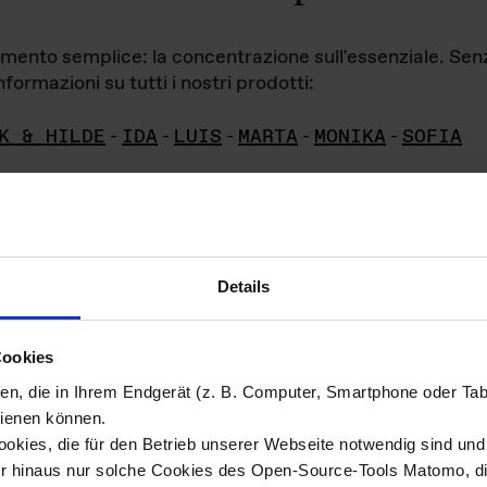
iamento semplice: la concentrazione sull'essenziale. Se
formazioni su tutti i nostri prodotti:
K & HILDE
-
IDA
-
LUIS
-
MARTA
-
MONIKA
-
SOFIA
Details
hivio di imm
Cookies
ien, die in Ihrem Endgerät (z. B. Computer, Smartphone oder Ta
ini!
ienen können.
kies, die für den Betrieb unserer Webseite notwendig sind und f
Das ganze 
re del materiale fotografico sono detenuti da
er hinaus nur solche Cookies des Open-Source-Tools Matomo, die