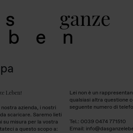
g
a
n
z
e
s
b
e
n
mpa
ze Leben
Lei non è un rappresentan
!
qualsiasi altra questione 
seguente numero di telefo
 nostra azienda, i nostri
da scaricare. Saremo lieti
Tel.: 0039 0474 771510
ni su misura per la vostra
Email: info@dasganzelebe
tateci a questo scopo a: