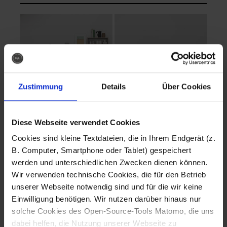
Zustimmung
Details
Über Cookies
Diese Webseite verwendet Cookies
EVA Cucina
EMMA + DANIEL
Cookies sind kleine Textdateien, die in Ihrem Endgerät (z.
Fotografo: Lorenz
Fotografo: Lorenz
B. Computer, Smartphone oder Tablet) gespeichert
Sternbach
Sternbach
werden und unterschiedlichen Zwecken dienen können.
Wir verwenden technische Cookies, die für den Betrieb
Download
Download
unserer Webseite notwendig sind und für die wir keine
Einwilligung benötigen. Wir nutzen darüber hinaus nur
solche Cookies des Open-Source-Tools Matomo, die uns
dabei helfen, die Nutzung unserer Webseite zu