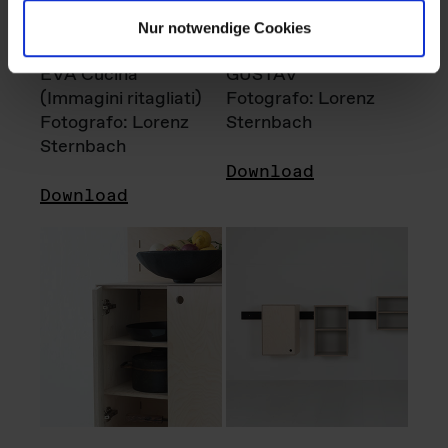
Nur notwendige Cookies
EVA Cucina
GUSTAV
(Immagini ritagliati)
Fotografo: Lorenz
Fotografo: Lorenz
Sternbach
Sternbach
Download
Download