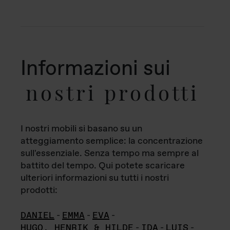
Informazioni sui
nostri prodotti
I nostri mobili si basano su un
atteggiamento semplice: la concentrazione
sull'essenziale. Senza tempo ma sempre al
battito del tempo. Qui potete scaricare
ulteriori informazioni su tutti i nostri
prodotti:
DANIEL
-
EMMA
-
EVA
-
HUGO, HENRIK & HILDE
-
IDA
-
LUIS
-