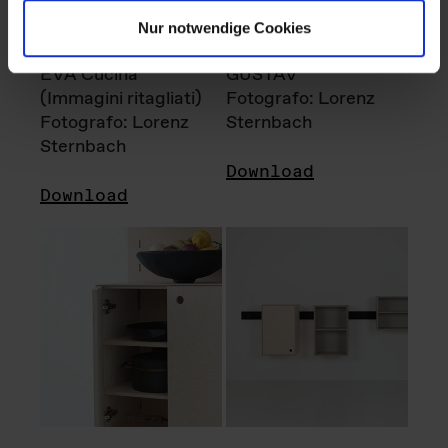
Nur notwendige Cookies
EVA Cucina
GUSTAV
(Immagini ritagliati)
Fotografo: Lorenz
Fotografo: Lorenz
Sternbach
Sternbach
Download
Download