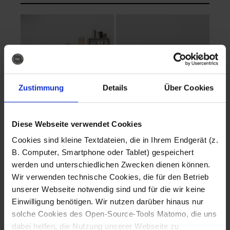
Zustimmung
Details
Über Cookies
Diese Webseite verwendet Cookies
EVA Cucina
EMMA + DANIEL
Cookies sind kleine Textdateien, die in Ihrem Endgerät (z.
Fotografo: Lorenz
Fotografo: Lorenz
B. Computer, Smartphone oder Tablet) gespeichert
Sternbach
Sternbach
werden und unterschiedlichen Zwecken dienen können.
Wir verwenden technische Cookies, die für den Betrieb
Download
Download
unserer Webseite notwendig sind und für die wir keine
Einwilligung benötigen. Wir nutzen darüber hinaus nur
solche Cookies des Open-Source-Tools Matomo, die uns
dabei helfen, die Nutzung unserer Webseite zu