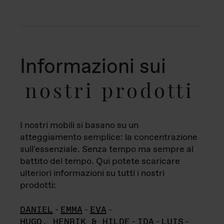
Informazioni sui
nostri prodotti
I nostri mobili si basano su un
atteggiamento semplice: la concentrazione
sull'essenziale. Senza tempo ma sempre al
battito del tempo. Qui potete scaricare
ulteriori informazioni su tutti i nostri
prodotti:
DANIEL
-
EMMA
-
EVA
-
HUGO, HENRIK & HILDE
-
IDA
-
LUIS
-