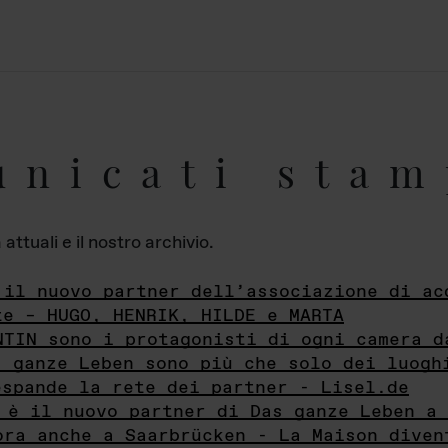
unicati stam
ttuali e il nostro archivio.
 il nuovo partner dell’associazione di ac
te – HUGO, HENRIK, HILDE e MARTA
NTIN sono i protagonisti di ogni camera d
s ganze Leben sono più che solo dei luogh
espande la rete dei partner - Lisel.de
 è il nuovo partner di Das ganze Leben a 
ora anche a Saarbrücken - La Maison diven