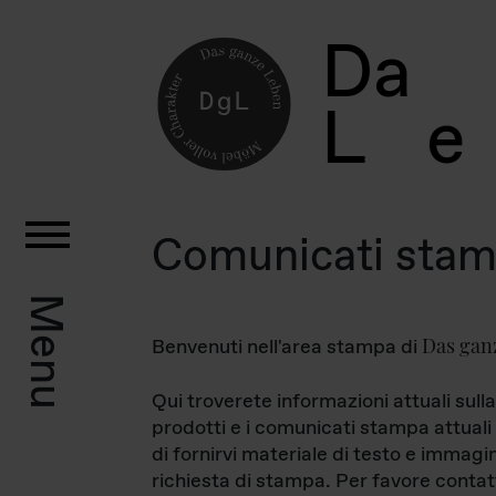
D
a
L
e
Comunicati sta
Menu
Das gan
Benvenuti nell'area stampa di
Qui troverete informazioni attuali sulla
prodotti e i comunicati stampa attuali 
di fornirvi materiale di testo e immagi
richiesta di stampa. Per favore contat