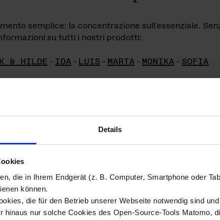
iamento semplice: la concentrazione sull'essenziale. Se
formazioni su tutti i nostri prodotti:
K & HILDE
-
IDA
-
LUIS
-
MARTA
-
MONIKA
-
SOFIA
Details
hivio di imm
Cookies
ien, die in Ihrem Endgerät (z. B. Computer, Smartphone oder Ta
ini!
ienen können.
kies, die für den Betrieb unserer Webseite notwendig sind und f
Das ganze 
re del materiale fotografico sono detenuti da
er hinaus nur solche Cookies des Open-Source-Tools Matomo, die