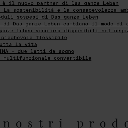
 è il nuovo partner di Das ganze Leben
- La sostenibilità e la consapevolezza am
oduli sospesi di Das ganze Leben
i di Das ganze Leben cambiano il modo di 
ganze Leben sono ora disponibili nel nego
 pieghevole flessibile
utta la vita
INA – due letti da sogno
e multifunzionale convertibile
nostri prod