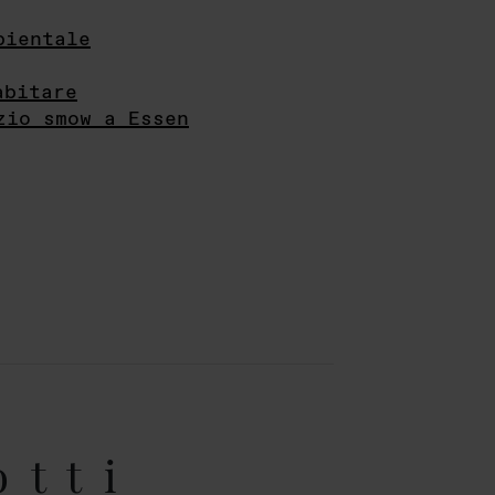
bientale
abitare
zio smow a Essen
otti