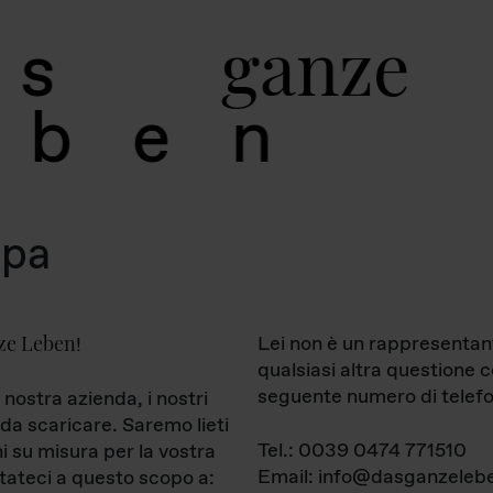
g
a
n
z
e
s
b
e
n
mpa
ze Leben
Lei non è un rappresentan
!
qualsiasi altra questione 
seguente numero di telefo
 nostra azienda, i nostri
da scaricare. Saremo lieti
Tel.: 0039 0474 771510
ni su misura per la vostra
Email: info@dasganzelebe
tateci a questo scopo a: