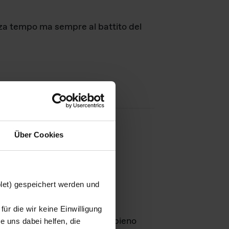
nza tempo ma sempre al battito del
Über Cookies
agini
blet) gespeichert werden und
ür die wir keine Einwilligung
Leben
GmbH e rimangono in pieno
 uns dabei helfen, die