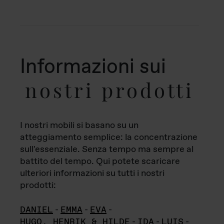
Informazioni sui
nostri prodotti
I nostri mobili si basano su un
atteggiamento semplice: la concentrazione
sull'essenziale. Senza tempo ma sempre al
battito del tempo. Qui potete scaricare
ulteriori informazioni su tutti i nostri
prodotti:
DANIEL
-
EMMA
-
EVA
-
HUGO, HENRIK & HILDE
-
IDA
-
LUIS
-