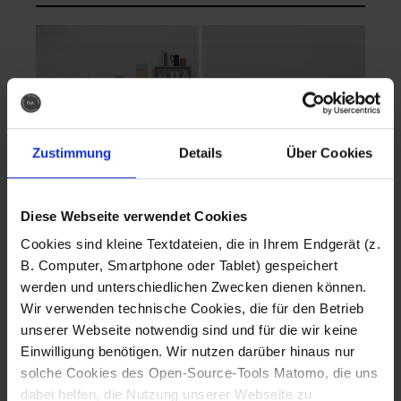
Zustimmung
Details
Über Cookies
Diese Webseite verwendet Cookies
EVA Cucina
EMMA + DANIEL
Cookies sind kleine Textdateien, die in Ihrem Endgerät (z.
Fotografo: Lorenz
Fotografo: Lorenz
B. Computer, Smartphone oder Tablet) gespeichert
Sternbach
Sternbach
werden und unterschiedlichen Zwecken dienen können.
Wir verwenden technische Cookies, die für den Betrieb
Download
Download
unserer Webseite notwendig sind und für die wir keine
Einwilligung benötigen. Wir nutzen darüber hinaus nur
solche Cookies des Open-Source-Tools Matomo, die uns
dabei helfen, die Nutzung unserer Webseite zu