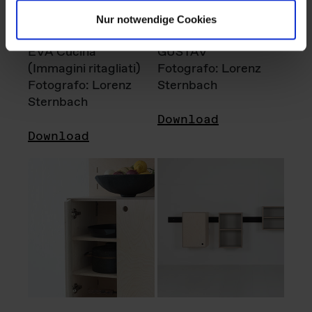
Nur notwendige Cookies
EVA Cucina
GUSTAV
(Immagini ritagliati)
Fotografo: Lorenz
Fotografo: Lorenz
Sternbach
Sternbach
Download
Download