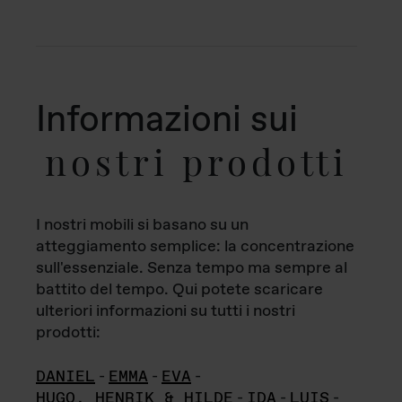
Informazioni sui
nostri prodotti
I nostri mobili si basano su un
atteggiamento semplice: la concentrazione
sull'essenziale. Senza tempo ma sempre al
battito del tempo. Qui potete scaricare
ulteriori informazioni su tutti i nostri
prodotti:
DANIEL
-
EMMA
-
EVA
-
HUGO, HENRIK & HILDE
-
IDA
-
LUIS
-