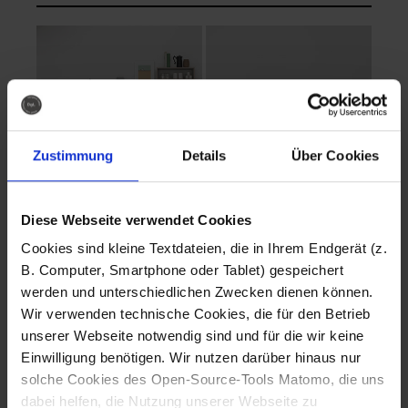
Zustimmung
Details
Über Cookies
Diese Webseite verwendet Cookies
EVA Cucina
EMMA + DANIEL
Cookies sind kleine Textdateien, die in Ihrem Endgerät (z.
Fotografo: Lorenz
Fotografo: Lorenz
B. Computer, Smartphone oder Tablet) gespeichert
Sternbach
Sternbach
werden und unterschiedlichen Zwecken dienen können.
Wir verwenden technische Cookies, die für den Betrieb
Download
Download
unserer Webseite notwendig sind und für die wir keine
Einwilligung benötigen. Wir nutzen darüber hinaus nur
solche Cookies des Open-Source-Tools Matomo, die uns
dabei helfen, die Nutzung unserer Webseite zu