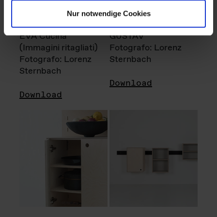
Nur notwendige Cookies
EVA Cucina
GUSTAV
(Immagini ritagliati)
Fotografo: Lorenz
Fotografo: Lorenz
Sternbach
Sternbach
Download
Download