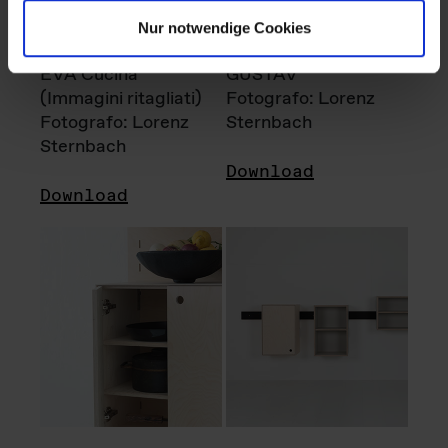
Nur notwendige Cookies
EVA Cucina
GUSTAV
(Immagini ritagliati)
Fotografo: Lorenz
Fotografo: Lorenz
Sternbach
Sternbach
Download
Download