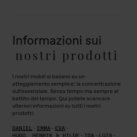
Informazioni sui
nostri prodotti
I nostri mobili si basano su un
atteggiamento semplice: la concentrazione
sull'essenziale. Senza tempo ma sempre al
battito del tempo. Qui potete scaricare
ulteriori informazioni su tutti i nostri
prodotti:
DANIEL
-
EMMA
-
EVA
-
HUGO, HENRIK & HILDE
-
IDA
-
LUIS
-