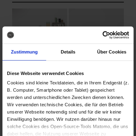
Zustimmung
Details
Über Cookies
Diese Webseite verwendet Cookies
EVA Cucina
EMMA + DANIEL
Cookies sind kleine Textdateien, die in Ihrem Endgerät (z.
Fotografo: Lorenz
Fotografo: Lorenz
B. Computer, Smartphone oder Tablet) gespeichert
Sternbach
Sternbach
werden und unterschiedlichen Zwecken dienen können.
Wir verwenden technische Cookies, die für den Betrieb
Download
Download
unserer Webseite notwendig sind und für die wir keine
Einwilligung benötigen. Wir nutzen darüber hinaus nur
solche Cookies des Open-Source-Tools Matomo, die uns
dabei helfen, die Nutzung unserer Webseite zu