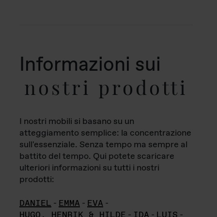
Informazioni sui
nostri prodotti
I nostri mobili si basano su un
atteggiamento semplice: la concentrazione
sull'essenziale. Senza tempo ma sempre al
battito del tempo. Qui potete scaricare
ulteriori informazioni su tutti i nostri
prodotti:
DANIEL
-
EMMA
-
EVA
-
HUGO, HENRIK & HILDE
-
IDA
-
LUIS
-