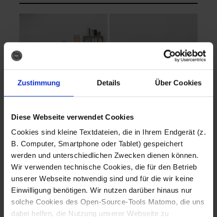
Zustimmung
Details
Über Cookies
Diese Webseite verwendet Cookies
EVA Cucina
EMMA + DANIEL
Cookies sind kleine Textdateien, die in Ihrem Endgerät (z.
Fotografo: Lorenz
Fotografo: Lorenz
B. Computer, Smartphone oder Tablet) gespeichert
Sternbach
Sternbach
werden und unterschiedlichen Zwecken dienen können.
Wir verwenden technische Cookies, die für den Betrieb
Download
Download
unserer Webseite notwendig sind und für die wir keine
Einwilligung benötigen. Wir nutzen darüber hinaus nur
solche Cookies des Open-Source-Tools Matomo, die uns
dabei helfen, die Nutzung unserer Webseite zu