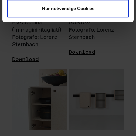
Nur notwendige Cookies
EVA Cucina
GUSTAV
(Immagini ritagliati)
Fotografo: Lorenz
Fotografo: Lorenz
Sternbach
Sternbach
Download
Download