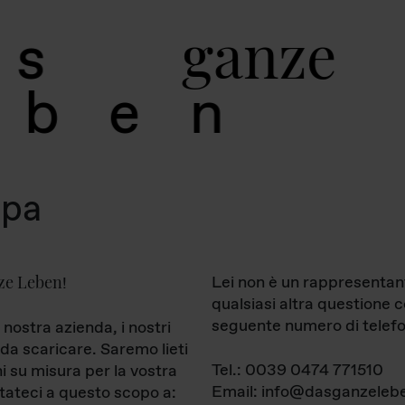
g
a
n
z
e
s
b
e
n
mpa
ze Leben
Lei non è un rappresentan
!
qualsiasi altra questione 
seguente numero di telefo
 nostra azienda, i nostri
da scaricare. Saremo lieti
Tel.: 0039 0474 771510
ni su misura per la vostra
Email: info@dasganzelebe
tateci a questo scopo a: