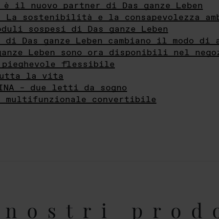
 è il nuovo partner di Das ganze Leben
- La sostenibilità e la consapevolezza am
oduli sospesi di Das ganze Leben
i di Das ganze Leben cambiano il modo di 
ganze Leben sono ora disponibili nel nego
 pieghevole flessibile
utta la vita
INA – due letti da sogno
e multifunzionale convertibile
nostri prod