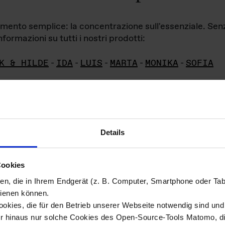
iamento semplice: la concentrazione sull'essenziale. Se
formazioni su tutti i nostri prodotti:
K & HILDE
-
IDA
-
LUIS
-
MARTA
-
MONIKA
-
SOFIA
Details
hivio di imm
Cookies
ien, die in Ihrem Endgerät (z. B. Computer, Smartphone oder Ta
ini!
ienen können.
kies, die für den Betrieb unserer Webseite notwendig sind und f
Das ganze 
re del materiale fotografico sono detenuti da
er hinaus nur solche Cookies des Open-Source-Tools Matomo, die