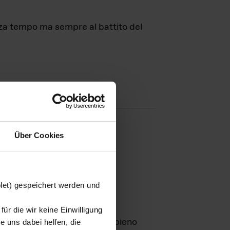
nza tempo ma sempre al battito del
Über Cookies
agini
blet) gespeichert werden und
ür die wir keine Einwilligung
Leben
GmbH e rimangono in pieno
 uns dabei helfen, die