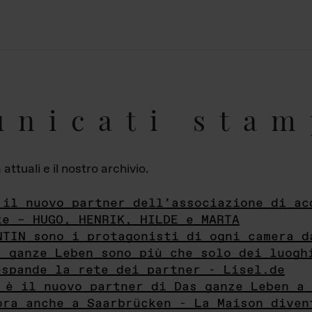
unicati stam
ttuali e il nostro archivio.
 il nuovo partner dell’associazione di ac
te – HUGO, HENRIK, HILDE e MARTA
NTIN sono i protagonisti di ogni camera d
s ganze Leben sono più che solo dei luogh
espande la rete dei partner - Lisel.de
 è il nuovo partner di Das ganze Leben a 
ora anche a Saarbrücken - La Maison diven