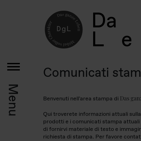
D
a
L
e
Comunicati sta
Menu
Das gan
Benvenuti nell'area stampa di
Qui troverete informazioni attuali sulla
prodotti e i comunicati stampa attuali 
di fornirvi materiale di testo e immagi
richiesta di stampa. Per favore contat