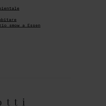
bientale
abitare
zio smow a Essen
otti