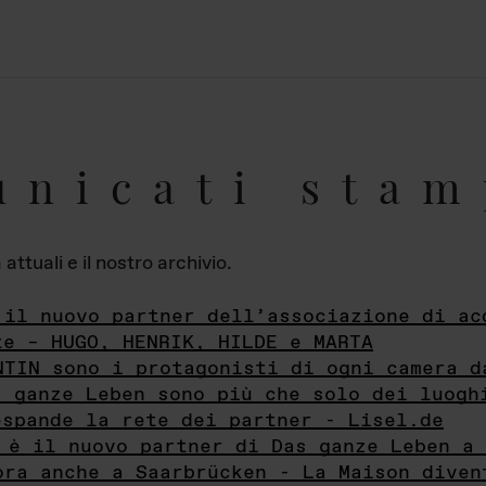
unicati stam
ttuali e il nostro archivio.
 il nuovo partner dell’associazione di ac
te – HUGO, HENRIK, HILDE e MARTA
NTIN sono i protagonisti di ogni camera d
s ganze Leben sono più che solo dei luogh
espande la rete dei partner - Lisel.de
 è il nuovo partner di Das ganze Leben a 
ora anche a Saarbrücken - La Maison diven