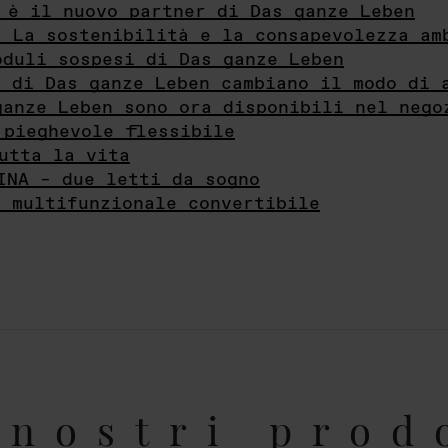
 è il nuovo partner di Das ganze Leben
- La sostenibilità e la consapevolezza am
oduli sospesi di Das ganze Leben
i di Das ganze Leben cambiano il modo di 
ganze Leben sono ora disponibili nel nego
 pieghevole flessibile
utta la vita
INA – due letti da sogno
e multifunzionale convertibile
nostri prod