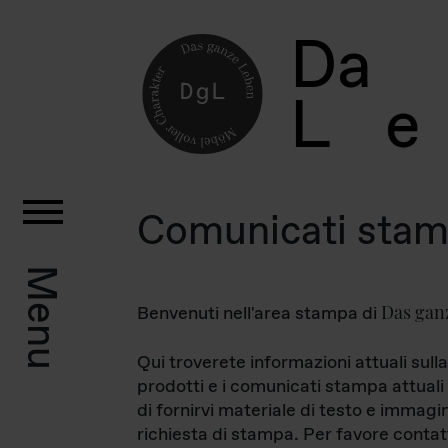
D
a
L
e
Comunicati sta
Menu
Das gan
Benvenuti nell'area stampa di
Qui troverete informazioni attuali sulla
prodotti e i comunicati stampa attuali 
di fornirvi materiale di testo e immagi
richiesta di stampa. Per favore contat