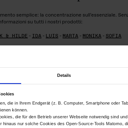
iamento semplice: la concentrazione sull'essenziale. Se
formazioni su tutti i nostri prodotti:
K & HILDE
-
IDA
-
LUIS
-
MARTA
-
MONIKA
-
SOFIA
Details
hivio di imm
Cookies
ien, die in Ihrem Endgerät (z. B. Computer, Smartphone oder Ta
ini!
ienen können.
kies, die für den Betrieb unserer Webseite notwendig sind und f
Das ganze 
re del materiale fotografico sono detenuti da
er hinaus nur solche Cookies des Open-Source-Tools Matomo, die