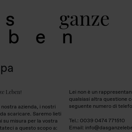
g
a
n
z
e
s
b
e
n
mpa
ze Leben
Lei non è un rappresentan
!
qualsiasi altra questione 
seguente numero di telefo
 nostra azienda, i nostri
da scaricare. Saremo lieti
Tel.: 0039 0474 771510
ni su misura per la vostra
Email: info@dasganzelebe
tateci a questo scopo a: