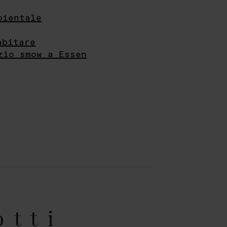
bientale
abitare
zio smow a Essen
otti