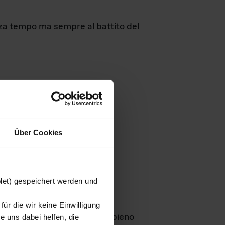
nza tempo ma sempre al battito del
Über Cookies
agini
blet) gespeichert werden und
ür die wir keine Einwilligung
Leben
GmbH e rimangono in pieno
 uns dabei helfen, die