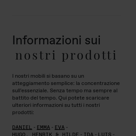
Informazioni sui
nostri prodotti
I nostri mobili si basano su un
atteggiamento semplice: la concentrazione
sull'essenziale. Senza tempo ma sempre al
battito del tempo. Qui potete scaricare
ulteriori informazioni su tutti i nostri
prodotti:
DANIEL
-
EMMA
-
EVA
-
HUGO, HENRIK & HILDE
-
IDA
-
LUIS
-