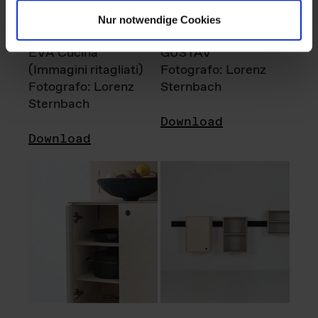
Nur notwendige Cookies
EVA Cucina
GUSTAV
(Immagini ritagliati)
Fotografo: Lorenz
Fotografo: Lorenz
Sternbach
Sternbach
Download
Download