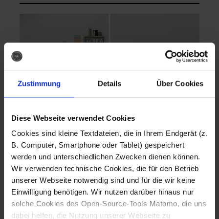
Zustimmung
Details
Über Cookies
Diese Webseite verwendet Cookies
EVA Cucina
EMMA + DANIEL
Cookies sind kleine Textdateien, die in Ihrem Endgerät (z.
Fotografo: Lorenz
Fotografo: Lorenz
B. Computer, Smartphone oder Tablet) gespeichert
Sternbach
Sternbach
werden und unterschiedlichen Zwecken dienen können.
Wir verwenden technische Cookies, die für den Betrieb
Download
Download
unserer Webseite notwendig sind und für die wir keine
Einwilligung benötigen. Wir nutzen darüber hinaus nur
solche Cookies des Open-Source-Tools Matomo, die uns
dabei helfen, die Nutzung unserer Webseite zu