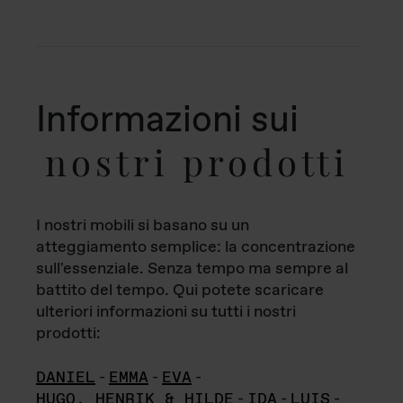
Informazioni sui
nostri prodotti
I nostri mobili si basano su un
atteggiamento semplice: la concentrazione
sull'essenziale. Senza tempo ma sempre al
battito del tempo. Qui potete scaricare
ulteriori informazioni su tutti i nostri
prodotti:
DANIEL
-
EMMA
-
EVA
-
HUGO, HENRIK & HILDE
-
IDA
-
LUIS
-