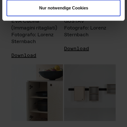
Nur notwendige Cookies
EVA Cucina
GUSTAV
(Immagini ritagliati)
Fotografo: Lorenz
Fotografo: Lorenz
Sternbach
Sternbach
Download
Download