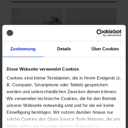
Zustimmung
Details
Über Cookies
Diese Webseite verwendet Cookies
EVA Cucina
EMMA + DANIEL
Cookies sind kleine Textdateien, die in Ihrem Endgerät (z.
Fotografo: Lorenz
Fotografo: Lorenz
B. Computer, Smartphone oder Tablet) gespeichert
Sternbach
Sternbach
werden und unterschiedlichen Zwecken dienen können.
Wir verwenden technische Cookies, die für den Betrieb
Download
Download
unserer Webseite notwendig sind und für die wir keine
Einwilligung benötigen. Wir nutzen darüber hinaus nur
solche Cookies des Open-Source-Tools Matomo, die uns
dabei helfen, die Nutzung unserer Webseite zu