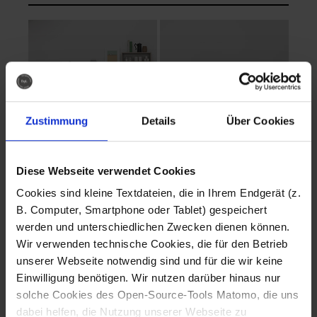
Zustimmung
Details
Über Cookies
Diese Webseite verwendet Cookies
EVA Cucina
EMMA + DANIEL
Cookies sind kleine Textdateien, die in Ihrem Endgerät (z.
Fotografo: Lorenz
Fotografo: Lorenz
B. Computer, Smartphone oder Tablet) gespeichert
Sternbach
Sternbach
werden und unterschiedlichen Zwecken dienen können.
Wir verwenden technische Cookies, die für den Betrieb
Download
Download
unserer Webseite notwendig sind und für die wir keine
Einwilligung benötigen. Wir nutzen darüber hinaus nur
solche Cookies des Open-Source-Tools Matomo, die uns
dabei helfen, die Nutzung unserer Webseite zu