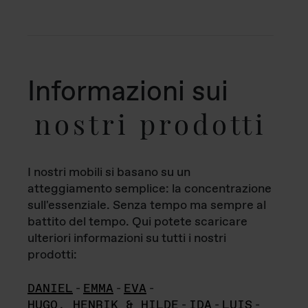
Informazioni sui
nostri prodotti
I nostri mobili si basano su un
atteggiamento semplice: la concentrazione
sull'essenziale. Senza tempo ma sempre al
battito del tempo. Qui potete scaricare
ulteriori informazioni su tutti i nostri
prodotti:
DANIEL
-
EMMA
-
EVA
-
HUGO, HENRIK & HILDE
-
IDA
-
LUIS
-