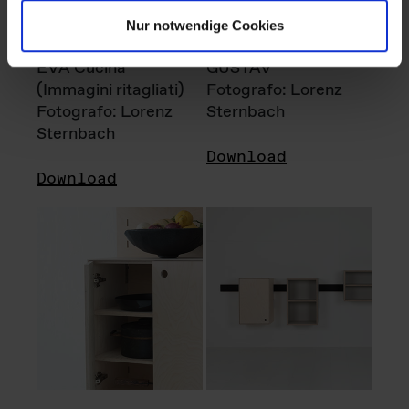
Nur notwendige Cookies
EVA Cucina
GUSTAV
(Immagini ritagliati)
Fotografo: Lorenz
Fotografo: Lorenz
Sternbach
Sternbach
Download
Download