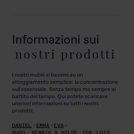
Informazioni sui
nostri prodotti
I nostri mobili si basano su un
atteggiamento semplice: la concentrazione
sull'essenziale. Senza tempo ma sempre al
battito del tempo. Qui potete scaricare
ulteriori informazioni su tutti i nostri
prodotti:
DANIEL
-
EMMA
-
EVA
-
HUGO, HENRIK & HILDE
-
IDA
-
LUIS
-