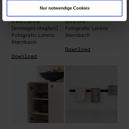
Nur notwendige Cookies
EVA Cucina
GUSTAV
(Immagini ritagliati)
Fotografo: Lorenz
Fotografo: Lorenz
Sternbach
Sternbach
Download
Download