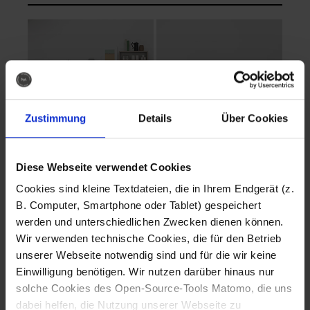
Zustimmung
Details
Über Cookies
Diese Webseite verwendet Cookies
EVA Cucina
EMMA + DANIEL
Cookies sind kleine Textdateien, die in Ihrem Endgerät (z.
Fotografo: Lorenz
Fotografo: Lorenz
B. Computer, Smartphone oder Tablet) gespeichert
Sternbach
Sternbach
werden und unterschiedlichen Zwecken dienen können.
Wir verwenden technische Cookies, die für den Betrieb
Download
Download
unserer Webseite notwendig sind und für die wir keine
Einwilligung benötigen. Wir nutzen darüber hinaus nur
solche Cookies des Open-Source-Tools Matomo, die uns
dabei helfen, die Nutzung unserer Webseite zu