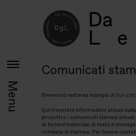
D
a
L
e
Comunicati sta
Menu
Das gan
Benvenuti nell'area stampa di
Qui troverete informazioni attuali sulla
prodotti e i comunicati stampa attuali 
di fornirvi materiale di testo e immagi
richiesta di stampa. Per favore contat