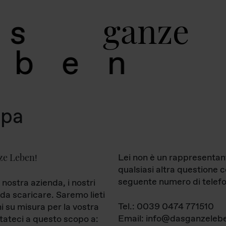
g
a
n
z
e
s
b
e
n
mpa
ze Leben
Lei non è un rappresentan
!
qualsiasi altra questione 
seguente numero di telefo
 nostra azienda, i nostri
da scaricare. Saremo lieti
Tel.: 0039 0474 771510
ni su misura per la vostra
Email: info@dasganzelebe
tateci a questo scopo a: