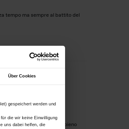
nza tempo ma sempre al battito del
Über Cookies
agini
blet) gespeichert werden und
ür die wir keine Einwilligung
Leben
GmbH e rimangono in pieno
 uns dabei helfen, die