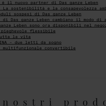
 è il nuovo partner di Das ganze Leben
- La sostenibilità e la consapevolezza am
oduli sospesi di Das ganze Leben
i di Das ganze Leben cambiano il modo di 
ganze Leben sono ora disponibili nel nego
 pieghevole flessibile
utta la vita
INA – due letti da sogno
e multifunzionale convertibile
nostri prod