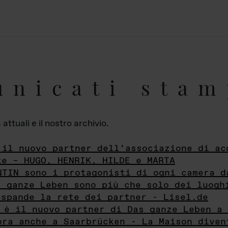
unicati stam
ttuali e il nostro archivio.
 il nuovo partner dell’associazione di ac
te – HUGO, HENRIK, HILDE e MARTA
NTIN sono i protagonisti di ogni camera d
s ganze Leben sono più che solo dei luogh
espande la rete dei partner - Lisel.de
 è il nuovo partner di Das ganze Leben a 
ora anche a Saarbrücken - La Maison diven