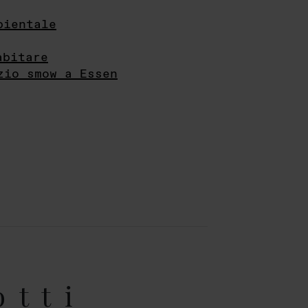
bientale
abitare
zio smow a Essen
otti