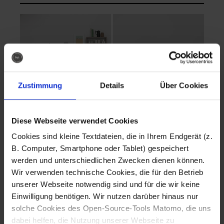
Zustimmung
Details
Über Cookies
Diese Webseite verwendet Cookies
EVA Cucina
EMMA + DANIEL
Cookies sind kleine Textdateien, die in Ihrem Endgerät (z.
Fotografo: Lorenz
Fotografo: Lorenz
B. Computer, Smartphone oder Tablet) gespeichert
Sternbach
Sternbach
werden und unterschiedlichen Zwecken dienen können.
Wir verwenden technische Cookies, die für den Betrieb
Download
Download
unserer Webseite notwendig sind und für die wir keine
Einwilligung benötigen. Wir nutzen darüber hinaus nur
solche Cookies des Open-Source-Tools Matomo, die uns
dabei helfen, die Nutzung unserer Webseite zu