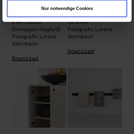
Nur notwendige Cookies
EVA Cucina
GUSTAV
(Immagini ritagliati)
Fotografo: Lorenz
Fotografo: Lorenz
Sternbach
Sternbach
Download
Download