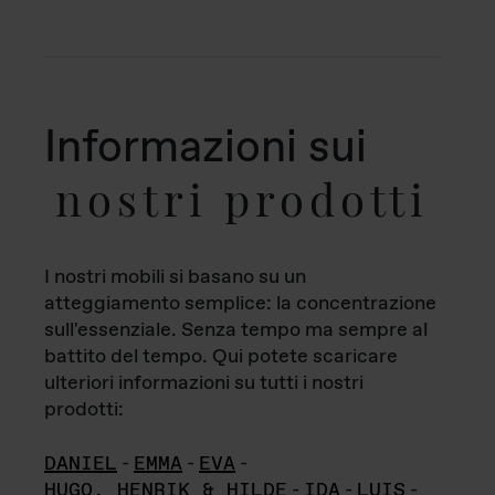
Informazioni sui
nostri prodotti
I nostri mobili si basano su un
atteggiamento semplice: la concentrazione
sull'essenziale. Senza tempo ma sempre al
battito del tempo. Qui potete scaricare
ulteriori informazioni su tutti i nostri
prodotti:
DANIEL
-
EMMA
-
EVA
-
HUGO, HENRIK & HILDE
-
IDA
-
LUIS
-