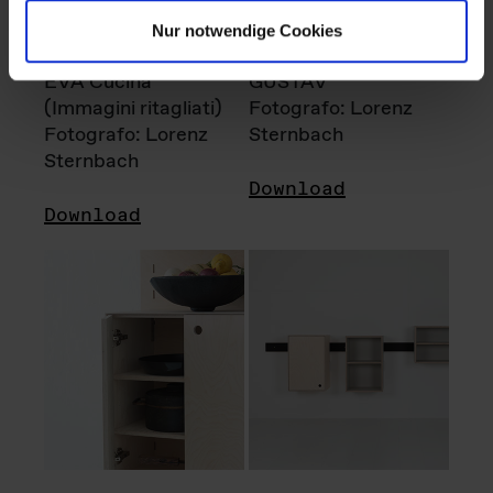
Nur notwendige Cookies
EVA Cucina
GUSTAV
(Immagini ritagliati)
Fotografo: Lorenz
Fotografo: Lorenz
Sternbach
Sternbach
Download
Download