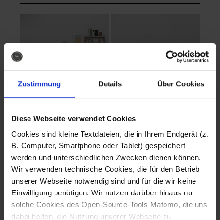
Zustimmung
Details
Über Cookies
Diese Webseite verwendet Cookies
EVA Cucina
EMMA + DANIEL
Cookies sind kleine Textdateien, die in Ihrem Endgerät (z.
Fotografo: Lorenz
Fotografo: Lorenz
B. Computer, Smartphone oder Tablet) gespeichert
Sternbach
Sternbach
werden und unterschiedlichen Zwecken dienen können.
Wir verwenden technische Cookies, die für den Betrieb
Download
Download
unserer Webseite notwendig sind und für die wir keine
Einwilligung benötigen. Wir nutzen darüber hinaus nur
solche Cookies des Open-Source-Tools Matomo, die uns
dabei helfen, die Nutzung unserer Webseite zu