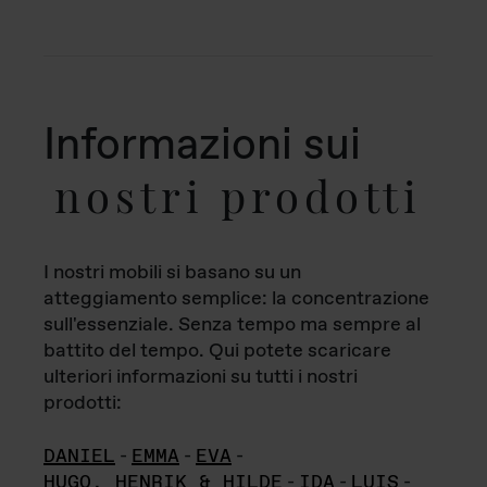
Informazioni sui
nostri prodotti
I nostri mobili si basano su un
atteggiamento semplice: la concentrazione
sull'essenziale. Senza tempo ma sempre al
battito del tempo. Qui potete scaricare
ulteriori informazioni su tutti i nostri
prodotti:
DANIEL
-
EMMA
-
EVA
-
HUGO, HENRIK & HILDE
-
IDA
-
LUIS
-