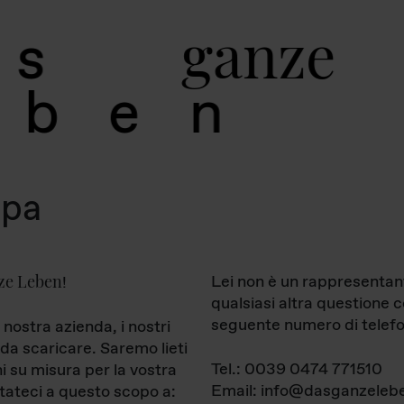
g
a
n
z
e
s
b
e
n
mpa
ze Leben
Lei non è un rappresentan
!
qualsiasi altra questione 
seguente numero di telefo
 nostra azienda, i nostri
da scaricare. Saremo lieti
Tel.: 0039 0474 771510
ni su misura per la vostra
Email: info@dasganzelebe
tateci a questo scopo a: