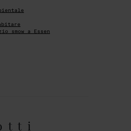
bientale
abitare
zio smow a Essen
otti