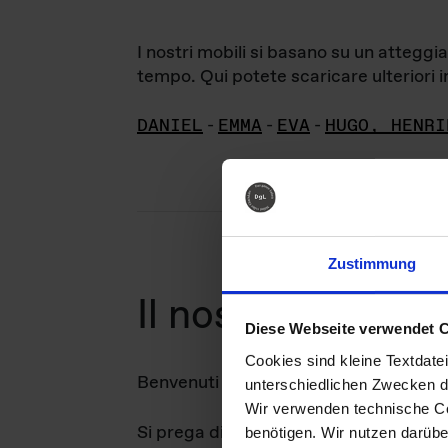
I nostri mobili si basano su un attegg
tempo. Qui potete scaricare ulteriori in
DANIEL
-
EMMA
-
EVA
-
HUGO, HENRI
Zustimmung
arc
Il nostro
Diese Webseite verwendet 
Cookies sind kleine Textdate
Benvenuti nel nostro archivio di immag
unterschiedlichen Zwecken d
Wir verwenden technische Coo
Si prega di notare che i diritti d'auto
benötigen. Wir nutzen darüb