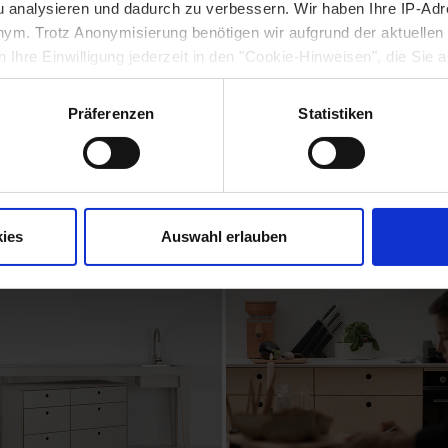
zzate per scopi editoriali e scientifici. Si prega di all
 analysieren und dadurch zu verbessern. Wir haben Ihre IP-Adr
la rispettiva immagine. Qualsiasi alienazione del materi
nym. Trotz Anonymisierung benötigen wir aufgrund der aktuellen 
istampa e la pubblicazione delle foto è gratuita. In 
 Ihre Einwilligung jederzeit in den "Cookie-Hinweisen", die Sie 
fica nel caso di film e media elettronici.
Präferenzen
Statistiken
otti e dei progetti realizzati dai clienti si trovano qui ne
ies
Auswahl erlauben