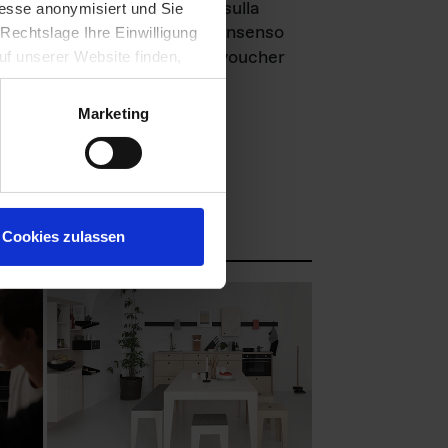
egare sempre le informazioni sulla
esse anonymisiert und Sie
ale fotografico richiede il consenso
Rechtslage Ihre Einwilligung
cambio, chiediamo una copia voucher
auf unserer Website finden,
Marketing
l nostro archivio fotografico:
Cookies zulassen