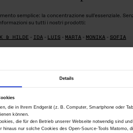
iamento semplice: la concentrazione sull'essenziale. Se
formazioni su tutti i nostri prodotti:
K & HILDE
-
IDA
-
LUIS
-
MARTA
-
MONIKA
-
SOFIA
Details
hivio di imm
Cookies
ien, die in Ihrem Endgerät (z. B. Computer, Smartphone oder Ta
ini!
ienen können.
kies, die für den Betrieb unserer Webseite notwendig sind und f
Das ganze 
re del materiale fotografico sono detenuti da
er hinaus nur solche Cookies des Open-Source-Tools Matomo, die