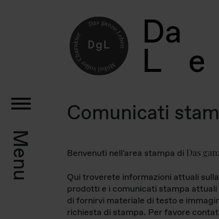
D
a
L
e
Comunicati sta
Menu
Das gan
Benvenuti nell'area stampa di
Qui troverete informazioni attuali sulla
prodotti e i comunicati stampa attuali 
di fornirvi materiale di testo e immagi
richiesta di stampa. Per favore contat