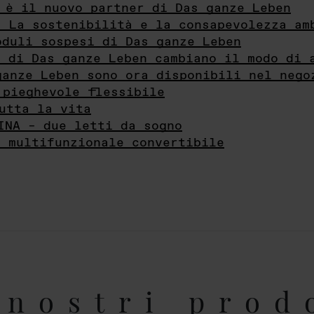
 è il nuovo partner di Das ganze Leben
- La sostenibilità e la consapevolezza am
oduli sospesi di Das ganze Leben
i di Das ganze Leben cambiano il modo di 
ganze Leben sono ora disponibili nel nego
 pieghevole flessibile
utta la vita
INA – due letti da sogno
e multifunzionale convertibile
nostri prod