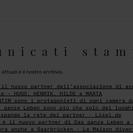
unicati stam
ttuali e il nostro archivio.
 il nuovo partner dell’associazione di ac
te – HUGO, HENRIK, HILDE e MARTA
NTIN sono i protagonisti di ogni camera d
s ganze Leben sono più che solo dei luogh
espande la rete dei partner - Lisel.de
 è il nuovo partner di Das ganze Leben a 
ora anche a Saarbrücken - La Maison diven