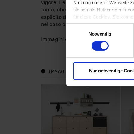
vigore. Le immagini possono essere utili
Nutzung unserer Webseite zu
fonte, che troverete salvata insieme al
bleiben als Nutzer somit ano
Das ganze Leben
esplicito di
GmbH. La r
für diese Cookies. Sie können
nel caso della stampa, e una breve noti
widerrufen.
Einwilligungsauswahl
Notwendig
Das ganze Leben
Immagini di
, dei prod
IMMAGINI
Nur notwendige Cook