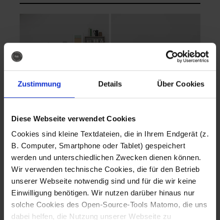
Zustimmung
Details
Über Cookies
Diese Webseite verwendet Cookies
EVA Cucina
EMMA + DANIEL
Cookies sind kleine Textdateien, die in Ihrem Endgerät (z.
Fotografo: Lorenz
Fotografo: Lorenz
B. Computer, Smartphone oder Tablet) gespeichert
Sternbach
Sternbach
werden und unterschiedlichen Zwecken dienen können.
Wir verwenden technische Cookies, die für den Betrieb
Download
Download
unserer Webseite notwendig sind und für die wir keine
Einwilligung benötigen. Wir nutzen darüber hinaus nur
solche Cookies des Open-Source-Tools Matomo, die uns
dabei helfen, die Nutzung unserer Webseite zu