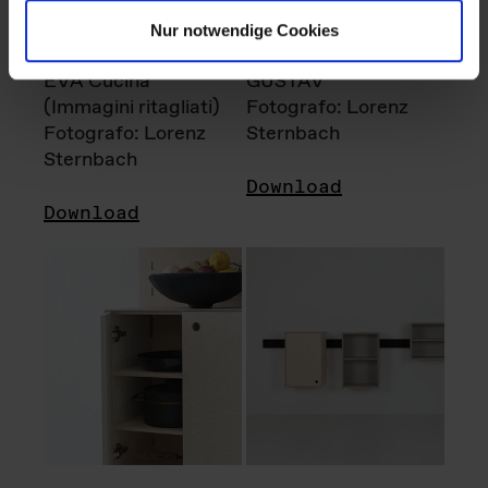
Nur notwendige Cookies
EVA Cucina
GUSTAV
(Immagini ritagliati)
Fotografo: Lorenz
Fotografo: Lorenz
Sternbach
Sternbach
Download
Download