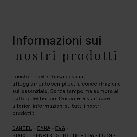
Informazioni sui
nostri prodotti
I nostri mobili si basano su un
atteggiamento semplice: la concentrazione
sull'essenziale. Senza tempo ma sempre al
battito del tempo. Qui potete scaricare
ulteriori informazioni su tutti i nostri
prodotti:
DANIEL
-
EMMA
-
EVA
-
HUGO, HENRIK & HILDE
-
IDA
-
LUIS
-