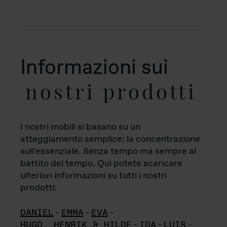
Informazioni sui
nostri prodotti
I nostri mobili si basano su un
atteggiamento semplice: la concentrazione
sull'essenziale. Senza tempo ma sempre al
battito del tempo. Qui potete scaricare
ulteriori informazioni su tutti i nostri
prodotti:
DANIEL
-
EMMA
-
EVA
-
HUGO, HENRIK & HILDE
-
IDA
-
LUIS
-