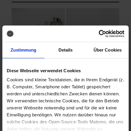
Zustimmung
Details
Über Cookies
Diese Webseite verwendet Cookies
EVA Cucina
EMMA + DANIEL
Cookies sind kleine Textdateien, die in Ihrem Endgerät (z.
Fotografo: Lorenz
Fotografo: Lorenz
B. Computer, Smartphone oder Tablet) gespeichert
Sternbach
Sternbach
werden und unterschiedlichen Zwecken dienen können.
Wir verwenden technische Cookies, die für den Betrieb
Download
Download
unserer Webseite notwendig sind und für die wir keine
Einwilligung benötigen. Wir nutzen darüber hinaus nur
solche Cookies des Open-Source-Tools Matomo, die uns
dabei helfen, die Nutzung unserer Webseite zu