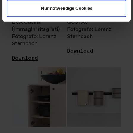
Nur notwendige Cookies
EVA Cucina
GUSTAV
(Immagini ritagliati)
Fotografo: Lorenz
Fotografo: Lorenz
Sternbach
Sternbach
Download
Download