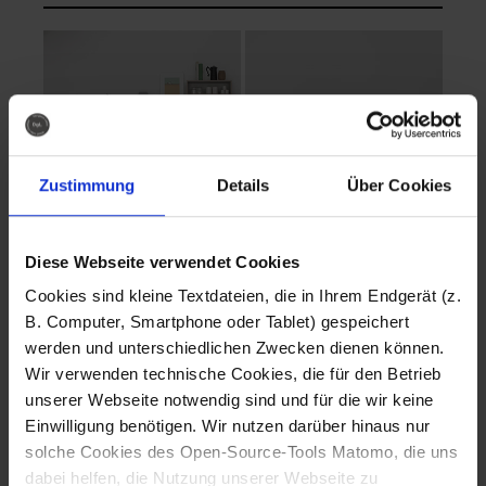
Zustimmung
Details
Über Cookies
Diese Webseite verwendet Cookies
EVA Cucina
EMMA + DANIEL
Cookies sind kleine Textdateien, die in Ihrem Endgerät (z.
Fotografo: Lorenz
Fotografo: Lorenz
B. Computer, Smartphone oder Tablet) gespeichert
Sternbach
Sternbach
werden und unterschiedlichen Zwecken dienen können.
Wir verwenden technische Cookies, die für den Betrieb
Download
Download
unserer Webseite notwendig sind und für die wir keine
Einwilligung benötigen. Wir nutzen darüber hinaus nur
solche Cookies des Open-Source-Tools Matomo, die uns
dabei helfen, die Nutzung unserer Webseite zu