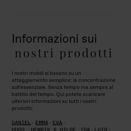
Informazioni sui
nostri prodotti
I nostri mobili si basano su un
atteggiamento semplice: la concentrazione
sull'essenziale. Senza tempo ma sempre al
battito del tempo. Qui potete scaricare
ulteriori informazioni su tutti i nostri
prodotti:
DANIEL
-
EMMA
-
EVA
-
HUGO, HENRIK & HILDE
-
IDA
-
LUIS
-