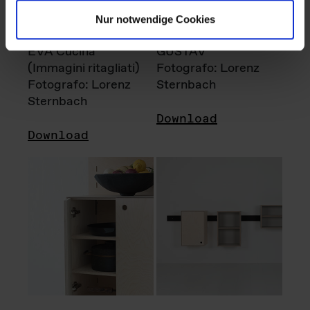
Nur notwendige Cookies
EVA Cucina
GUSTAV
(Immagini ritagliati)
Fotografo: Lorenz
Fotografo: Lorenz
Sternbach
Sternbach
Download
Download