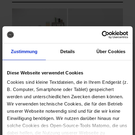
Zustimmung
Details
Über Cookies
Diese Webseite verwendet Cookies
EVA Cucina
EMMA + DANIEL
Cookies sind kleine Textdateien, die in Ihrem Endgerät (z.
Fotografo: Lorenz
Fotografo: Lorenz
B. Computer, Smartphone oder Tablet) gespeichert
Sternbach
Sternbach
werden und unterschiedlichen Zwecken dienen können.
Wir verwenden technische Cookies, die für den Betrieb
Download
Download
unserer Webseite notwendig sind und für die wir keine
Einwilligung benötigen. Wir nutzen darüber hinaus nur
solche Cookies des Open-Source-Tools Matomo, die uns
dabei helfen, die Nutzung unserer Webseite zu