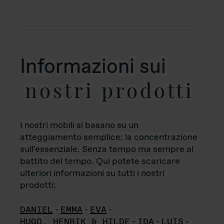
Informazioni sui
nostri prodotti
I nostri mobili si basano su un
atteggiamento semplice: la concentrazione
sull'essenziale. Senza tempo ma sempre al
battito del tempo. Qui potete scaricare
ulteriori informazioni su tutti i nostri
prodotti:
DANIEL
-
EMMA
-
EVA
-
HUGO, HENRIK & HILDE
-
IDA
-
LUIS
-