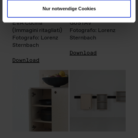
Nur notwendige Cookies
EVA Cucina
GUSTAV
(Immagini ritagliati)
Fotografo: Lorenz
Fotografo: Lorenz
Sternbach
Sternbach
Download
Download