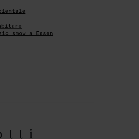
bientale
abitare
zio smow a Essen
otti