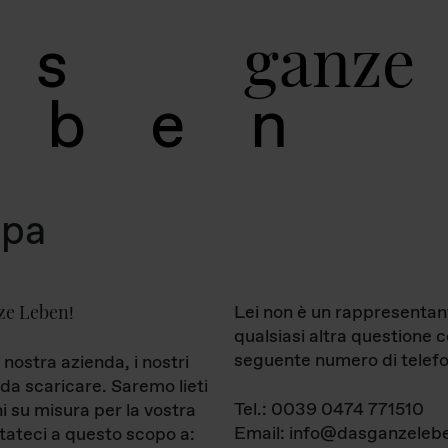
g
a
n
z
e
s
b
e
n
mpa
ze Leben
Lei non è un rappresentan
!
qualsiasi altra questione 
seguente numero di telefo
 nostra azienda, i nostri
da scaricare. Saremo lieti
Tel.: 0039 0474 771510
ni su misura per la vostra
Email: info@dasganzelebe
tateci a questo scopo a: