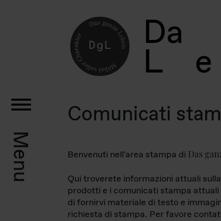
D
a
L
e
Comunicati sta
Menu
Das gan
Benvenuti nell'area stampa di
Qui troverete informazioni attuali sulla
prodotti e i comunicati stampa attuali 
di fornirvi materiale di testo e immagi
richiesta di stampa. Per favore contat