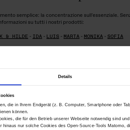
iamento semplice: la concentrazione sull'essenziale. Se
formazioni su tutti i nostri prodotti:
K & HILDE
-
IDA
-
LUIS
-
MARTA
-
MONIKA
-
SOFIA
Details
hivio di imm
Cookies
ien, die in Ihrem Endgerät (z. B. Computer, Smartphone oder Ta
ini!
ienen können.
kies, die für den Betrieb unserer Webseite notwendig sind und f
Das ganze 
re del materiale fotografico sono detenuti da
er hinaus nur solche Cookies des Open-Source-Tools Matomo, die