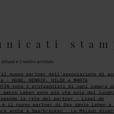
unicati stam
ttuali e il nostro archivio.
 il nuovo partner dell’associazione di ac
te – HUGO, HENRIK, HILDE e MARTA
NTIN sono i protagonisti di ogni camera d
s ganze Leben sono più che solo dei luogh
espande la rete dei partner - Lisel.de
 è il nuovo partner di Das ganze Leben a 
ora anche a Saarbrücken - La Maison diven