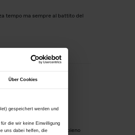
nza tempo ma sempre al battito del
Über Cookies
agini
blet) gespeichert werden und
ür die wir keine Einwilligung
Leben
GmbH e rimangono in pieno
 uns dabei helfen, die