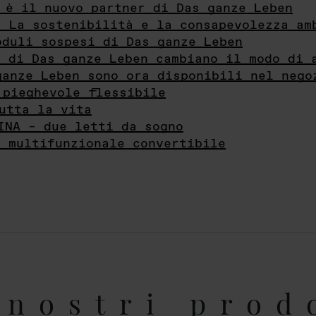
 è il nuovo partner di Das ganze Leben
- La sostenibilità e la consapevolezza am
oduli sospesi di Das ganze Leben
i di Das ganze Leben cambiano il modo di 
ganze Leben sono ora disponibili nel nego
 pieghevole flessibile
utta la vita
INA – due letti da sogno
e multifunzionale convertibile
nostri prod