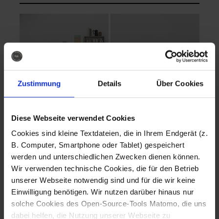
Zustimmung
Details
Über Cookies
Diese Webseite verwendet Cookies
EVA Cucina
EMMA + DANIEL
Cookies sind kleine Textdateien, die in Ihrem Endgerät (z.
Fotografo: Lorenz
Fotografo: Lorenz
B. Computer, Smartphone oder Tablet) gespeichert
Sternbach
Sternbach
werden und unterschiedlichen Zwecken dienen können.
Wir verwenden technische Cookies, die für den Betrieb
Download
Download
unserer Webseite notwendig sind und für die wir keine
Einwilligung benötigen. Wir nutzen darüber hinaus nur
solche Cookies des Open-Source-Tools Matomo, die uns
dabei helfen, die Nutzung unserer Webseite zu