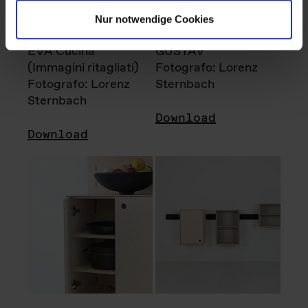
Nur notwendige Cookies
EVA Cucina
GUSTAV
(Immagini ritagliati)
Fotografo: Lorenz
Fotografo: Lorenz
Sternbach
Sternbach
Download
Download