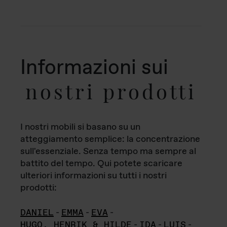
Informazioni sui
nostri prodotti
I nostri mobili si basano su un
atteggiamento semplice: la concentrazione
sull'essenziale. Senza tempo ma sempre al
battito del tempo. Qui potete scaricare
ulteriori informazioni su tutti i nostri
prodotti:
DANIEL
-
EMMA
-
EVA
-
HUGO, HENRIK & HILDE
-
IDA
-
LUIS
-