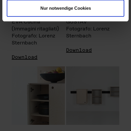
Nur notwendige Cookies
EVA Cucina
GUSTAV
(Immagini ritagliati)
Fotografo: Lorenz
Fotografo: Lorenz
Sternbach
Sternbach
Download
Download