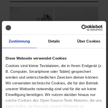
Zustimmung
Details
Über Cookies
Diese Webseite verwendet Cookies
EVA Cucina
EMMA + DANIEL
Cookies sind kleine Textdateien, die in Ihrem Endgerät (z.
Fotografo: Lorenz
Fotografo: Lorenz
B. Computer, Smartphone oder Tablet) gespeichert
Sternbach
Sternbach
werden und unterschiedlichen Zwecken dienen können.
Wir verwenden technische Cookies, die für den Betrieb
Download
Download
unserer Webseite notwendig sind und für die wir keine
Einwilligung benötigen. Wir nutzen darüber hinaus nur
solche Cookies des Open-Source-Tools Matomo, die uns
dabei helfen, die Nutzung unserer Webseite zu