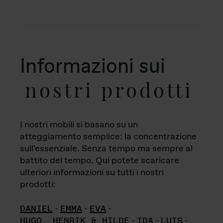
Informazioni sui
nostri prodotti
I nostri mobili si basano su un
atteggiamento semplice: la concentrazione
sull'essenziale. Senza tempo ma sempre al
battito del tempo. Qui potete scaricare
ulteriori informazioni su tutti i nostri
prodotti:
DANIEL
-
EMMA
-
EVA
-
HUGO, HENRIK & HILDE
-
IDA
-
LUIS
-