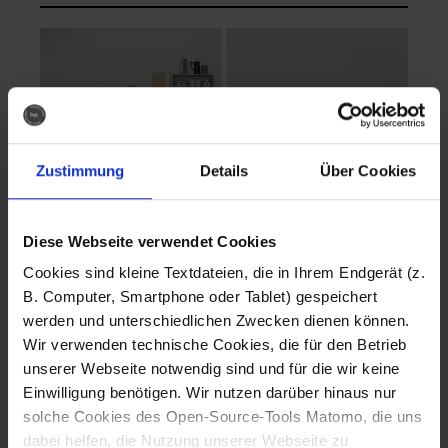
Zustimmung
Details
Über Cookies
Diese Webseite verwendet Cookies
EVA Cucina
EMMA + DANIEL
Cookies sind kleine Textdateien, die in Ihrem Endgerät (z.
Fotografo: Lorenz
Fotografo: Lorenz
B. Computer, Smartphone oder Tablet) gespeichert
Sternbach
Sternbach
werden und unterschiedlichen Zwecken dienen können.
Wir verwenden technische Cookies, die für den Betrieb
Download
Download
unserer Webseite notwendig sind und für die wir keine
Einwilligung benötigen. Wir nutzen darüber hinaus nur
solche Cookies des Open-Source-Tools Matomo, die uns
dabei helfen, die Nutzung unserer Webseite zu