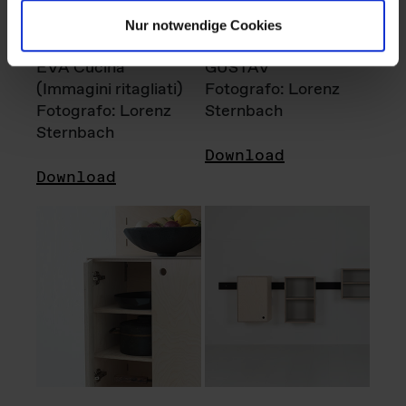
Nur notwendige Cookies
EVA Cucina
GUSTAV
(Immagini ritagliati)
Fotografo: Lorenz
Fotografo: Lorenz
Sternbach
Sternbach
Download
Download