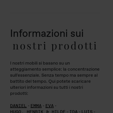
Informazioni sui
nostri prodotti
I nostri mobili si basano su un
atteggiamento semplice: la concentrazione
sull'essenziale. Senza tempo ma sempre al
battito del tempo. Qui potete scaricare
ulteriori informazioni su tutti i nostri
prodotti:
DANIEL
-
EMMA
-
EVA
-
HUGO, HENRIK & HILDE
-
IDA
-
LUIS
-