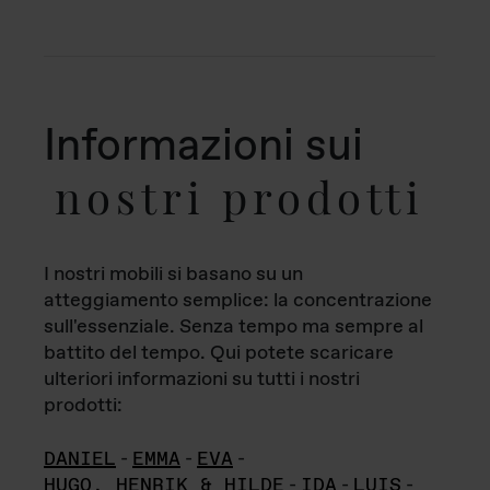
Informazioni sui
nostri prodotti
I nostri mobili si basano su un
atteggiamento semplice: la concentrazione
sull'essenziale. Senza tempo ma sempre al
battito del tempo. Qui potete scaricare
ulteriori informazioni su tutti i nostri
prodotti:
DANIEL
-
EMMA
-
EVA
-
HUGO, HENRIK & HILDE
-
IDA
-
LUIS
-