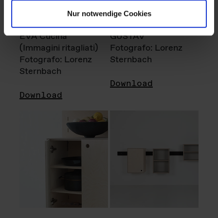
Nur notwendige Cookies
EVA Cucina
GUSTAV
(Immagini ritagliati)
Fotografo: Lorenz
Fotografo: Lorenz
Sternbach
Sternbach
Download
Download