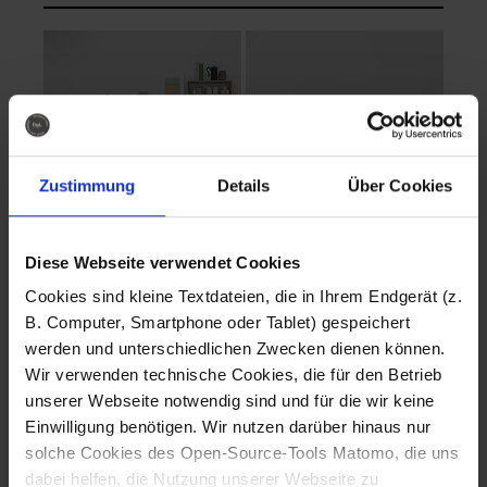
Zustimmung
Details
Über Cookies
Diese Webseite verwendet Cookies
EVA Cucina
EMMA + DANIEL
Cookies sind kleine Textdateien, die in Ihrem Endgerät (z.
Fotografo: Lorenz
Fotografo: Lorenz
B. Computer, Smartphone oder Tablet) gespeichert
Sternbach
Sternbach
werden und unterschiedlichen Zwecken dienen können.
Wir verwenden technische Cookies, die für den Betrieb
Download
Download
unserer Webseite notwendig sind und für die wir keine
Einwilligung benötigen. Wir nutzen darüber hinaus nur
solche Cookies des Open-Source-Tools Matomo, die uns
dabei helfen, die Nutzung unserer Webseite zu