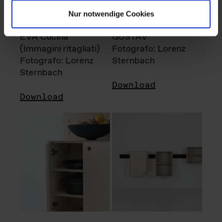
Nur notwendige Cookies
EVA Cucina
GUSTAV
(Immagini ritagliati)
Fotografo: Lorenz
Fotografo: Lorenz
Sternbach
Sternbach
Download
Download