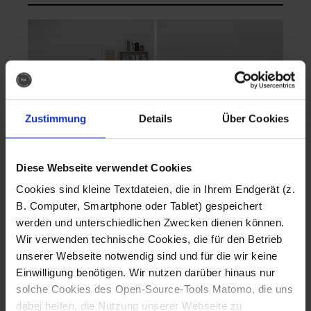
Zustimmung
Details
Über Cookies
Diese Webseite verwendet Cookies
EVA Cucina
EMMA + DANIEL
Cookies sind kleine Textdateien, die in Ihrem Endgerät (z.
Fotografo: Lorenz
Fotografo: Lorenz
B. Computer, Smartphone oder Tablet) gespeichert
Sternbach
Sternbach
werden und unterschiedlichen Zwecken dienen können.
Wir verwenden technische Cookies, die für den Betrieb
Download
Download
unserer Webseite notwendig sind und für die wir keine
Einwilligung benötigen. Wir nutzen darüber hinaus nur
solche Cookies des Open-Source-Tools Matomo, die uns
dabei helfen, die Nutzung unserer Webseite zu