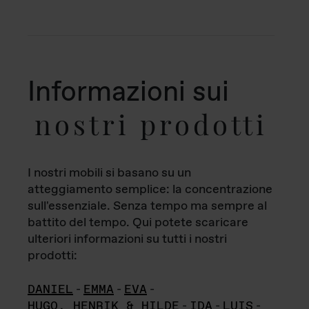
Informazioni sui
nostri prodotti
I nostri mobili si basano su un
atteggiamento semplice: la concentrazione
sull'essenziale. Senza tempo ma sempre al
battito del tempo. Qui potete scaricare
ulteriori informazioni su tutti i nostri
prodotti:
DANIEL
-
EMMA
-
EVA
-
HUGO, HENRIK & HILDE
-
IDA
-
LUIS
-