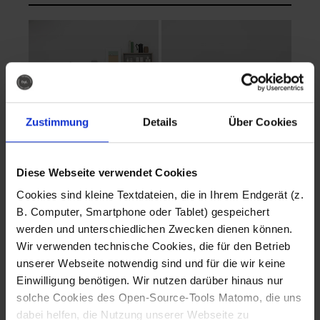
Zustimmung
Details
Über Cookies
Diese Webseite verwendet Cookies
EVA Cucina
EMMA + DANIEL
Cookies sind kleine Textdateien, die in Ihrem Endgerät (z.
Fotografo: Lorenz
Fotografo: Lorenz
B. Computer, Smartphone oder Tablet) gespeichert
Sternbach
Sternbach
werden und unterschiedlichen Zwecken dienen können.
Wir verwenden technische Cookies, die für den Betrieb
Download
Download
unserer Webseite notwendig sind und für die wir keine
Einwilligung benötigen. Wir nutzen darüber hinaus nur
solche Cookies des Open-Source-Tools Matomo, die uns
dabei helfen, die Nutzung unserer Webseite zu