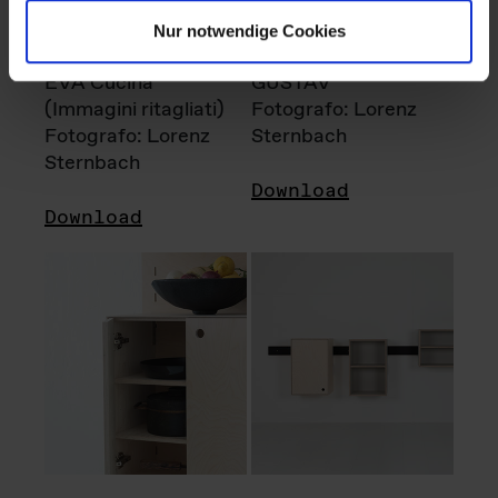
Nur notwendige Cookies
EVA Cucina
GUSTAV
(Immagini ritagliati)
Fotografo: Lorenz
Fotografo: Lorenz
Sternbach
Sternbach
Download
Download