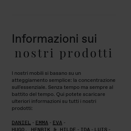
Informazioni sui
nostri prodotti
I nostri mobili si basano su un
atteggiamento semplice: la concentrazione
sull'essenziale. Senza tempo ma sempre al
battito del tempo. Qui potete scaricare
ulteriori informazioni su tutti i nostri
prodotti:
DANIEL
-
EMMA
-
EVA
-
HUGO, HENRIK & HILDE
-
IDA
-
LUIS
-