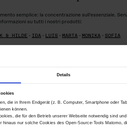
iamento semplice: la concentrazione sull'essenziale. Se
formazioni su tutti i nostri prodotti:
K & HILDE
-
IDA
-
LUIS
-
MARTA
-
MONIKA
-
SOFIA
Details
hivio di imm
Cookies
ien, die in Ihrem Endgerät (z. B. Computer, Smartphone oder Ta
ini!
ienen können.
kies, die für den Betrieb unserer Webseite notwendig sind und f
Das ganze 
re del materiale fotografico sono detenuti da
er hinaus nur solche Cookies des Open-Source-Tools Matomo, die