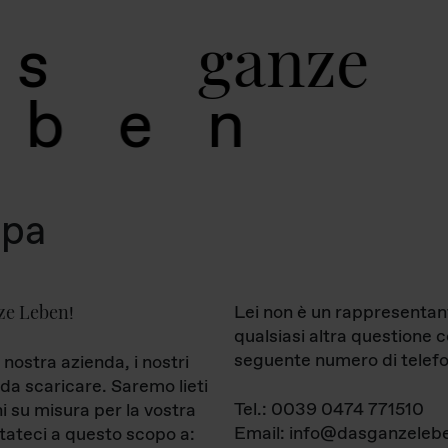
g
a
n
z
e
s
b
e
n
mpa
ze Leben
Lei non è un rappresentan
!
qualsiasi altra questione 
seguente numero di telefo
 nostra azienda, i nostri
da scaricare. Saremo lieti
Tel.: 0039 0474 771510
ni su misura per la vostra
Email: info@dasganzelebe
tateci a questo scopo a: