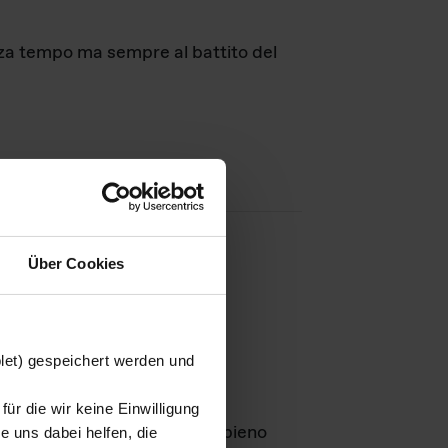
nza tempo ma sempre al battito del
Über Cookies
agini
blet) gespeichert werden und
ür die wir keine Einwilligung
Leben
GmbH e rimangono in pieno
 uns dabei helfen, die