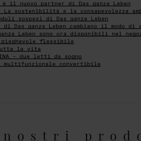
 è il nuovo partner di Das ganze Leben
- La sostenibilità e la consapevolezza am
oduli sospesi di Das ganze Leben
i di Das ganze Leben cambiano il modo di 
ganze Leben sono ora disponibili nel nego
 pieghevole flessibile
utta la vita
INA – due letti da sogno
e multifunzionale convertibile
nostri prod