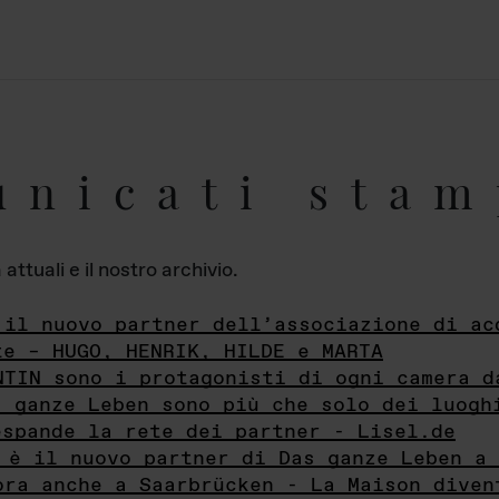
unicati stam
ttuali e il nostro archivio.
 il nuovo partner dell’associazione di ac
te – HUGO, HENRIK, HILDE e MARTA
NTIN sono i protagonisti di ogni camera d
s ganze Leben sono più che solo dei luogh
espande la rete dei partner - Lisel.de
 è il nuovo partner di Das ganze Leben a 
ora anche a Saarbrücken - La Maison diven