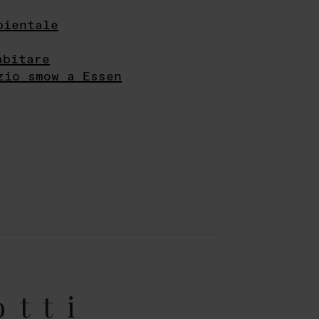
bientale
abitare
zio smow a Essen
otti