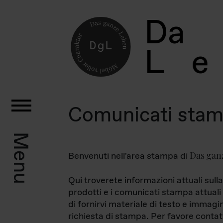
D
a
L
e
Comunicati sta
Menu
Das gan
Benvenuti nell'area stampa di
Qui troverete informazioni attuali sulla
prodotti e i comunicati stampa attuali 
di fornirvi materiale di testo e immagi
richiesta di stampa. Per favore contat