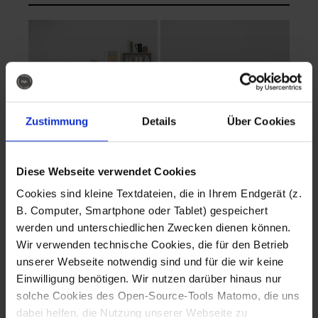
Zustimmung
Details
Über Cookies
Diese Webseite verwendet Cookies
EVA Cucina
EMMA + DANIEL
Cookies sind kleine Textdateien, die in Ihrem Endgerät (z.
Fotografo: Lorenz
Fotografo: Lorenz
B. Computer, Smartphone oder Tablet) gespeichert
Sternbach
Sternbach
werden und unterschiedlichen Zwecken dienen können.
Wir verwenden technische Cookies, die für den Betrieb
Download
Download
unserer Webseite notwendig sind und für die wir keine
Einwilligung benötigen. Wir nutzen darüber hinaus nur
solche Cookies des Open-Source-Tools Matomo, die uns
dabei helfen, die Nutzung unserer Webseite zu