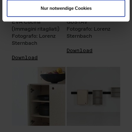
Nur notwendige Cookies
EVA Cucina
GUSTAV
(Immagini ritagliati)
Fotografo: Lorenz
Fotografo: Lorenz
Sternbach
Sternbach
Download
Download