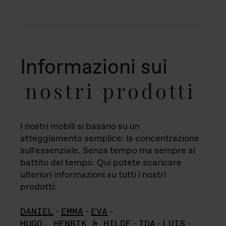
Informazioni sui
nostri prodotti
I nostri mobili si basano su un
atteggiamento semplice: la concentrazione
sull'essenziale. Senza tempo ma sempre al
battito del tempo. Qui potete scaricare
ulteriori informazioni su tutti i nostri
prodotti:
DANIEL
-
EMMA
-
EVA
-
HUGO, HENRIK & HILDE
-
IDA
-
LUIS
-