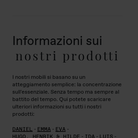
Informazioni sui
nostri prodotti
I nostri mobili si basano su un
atteggiamento semplice: la concentrazione
sull'essenziale. Senza tempo ma sempre al
battito del tempo. Qui potete scaricare
ulteriori informazioni su tutti i nostri
prodotti:
DANIEL
-
EMMA
-
EVA
-
HUGO, HENRIK & HILDE
-
IDA
-
LUIS
-