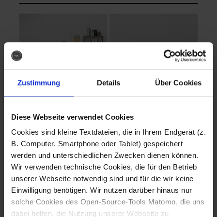
Zustimmung
Details
Über Cookies
Diese Webseite verwendet Cookies
EVA Cucina
EMMA + DANIEL
Cookies sind kleine Textdateien, die in Ihrem Endgerät (z.
Fotografo: Lorenz
Fotografo: Lorenz
B. Computer, Smartphone oder Tablet) gespeichert
Sternbach
Sternbach
werden und unterschiedlichen Zwecken dienen können.
Wir verwenden technische Cookies, die für den Betrieb
Download
Download
unserer Webseite notwendig sind und für die wir keine
Einwilligung benötigen. Wir nutzen darüber hinaus nur
solche Cookies des Open-Source-Tools Matomo, die uns
dabei helfen, die Nutzung unserer Webseite zu