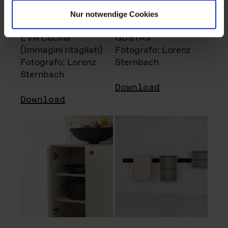
Nur notwendige Cookies
EVA Cucina
GUSTAV
(Immagini ritagliati)
Fotografo: Lorenz
Fotografo: Lorenz
Sternbach
Sternbach
Download
Download