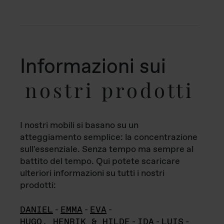
Informazioni sui
nostri prodotti
I nostri mobili si basano su un
atteggiamento semplice: la concentrazione
sull'essenziale. Senza tempo ma sempre al
battito del tempo. Qui potete scaricare
ulteriori informazioni su tutti i nostri
prodotti:
DANIEL
-
EMMA
-
EVA
-
HUGO, HENRIK & HILDE
-
IDA
-
LUIS
-