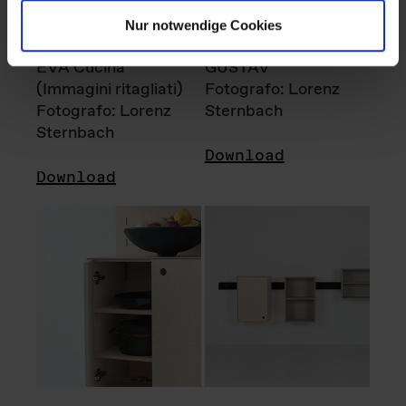
Nur notwendige Cookies
EVA Cucina
GUSTAV
(Immagini ritagliati)
Fotografo: Lorenz
Fotografo: Lorenz
Sternbach
Sternbach
Download
Download