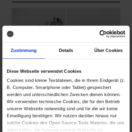
Zustimmung
Details
Über Cookies
Diese Webseite verwendet Cookies
EVA Cucina
EMMA + DANIEL
Cookies sind kleine Textdateien, die in Ihrem Endgerät (z.
Fotografo: Lorenz
Fotografo: Lorenz
B. Computer, Smartphone oder Tablet) gespeichert
Sternbach
Sternbach
werden und unterschiedlichen Zwecken dienen können.
Wir verwenden technische Cookies, die für den Betrieb
Download
Download
unserer Webseite notwendig sind und für die wir keine
Einwilligung benötigen. Wir nutzen darüber hinaus nur
solche Cookies des Open-Source-Tools Matomo, die uns
dabei helfen, die Nutzung unserer Webseite zu