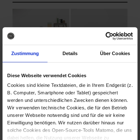
Zustimmung
Details
Über Cookies
Diese Webseite verwendet Cookies
EVA Cucina
EMMA + DANIEL
Cookies sind kleine Textdateien, die in Ihrem Endgerät (z.
Fotografo: Lorenz
Fotografo: Lorenz
B. Computer, Smartphone oder Tablet) gespeichert
Sternbach
Sternbach
werden und unterschiedlichen Zwecken dienen können.
Wir verwenden technische Cookies, die für den Betrieb
Download
Download
unserer Webseite notwendig sind und für die wir keine
Einwilligung benötigen. Wir nutzen darüber hinaus nur
solche Cookies des Open-Source-Tools Matomo, die uns
dabei helfen, die Nutzung unserer Webseite zu