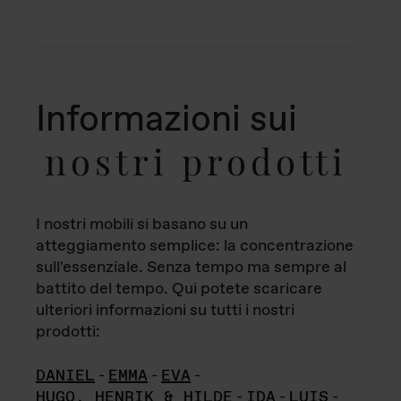
Informazioni sui
nostri prodotti
I nostri mobili si basano su un
atteggiamento semplice: la concentrazione
sull'essenziale. Senza tempo ma sempre al
battito del tempo. Qui potete scaricare
ulteriori informazioni su tutti i nostri
prodotti:
DANIEL
-
EMMA
-
EVA
-
HUGO, HENRIK & HILDE
-
IDA
-
LUIS
-