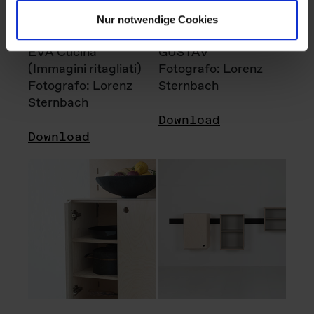
Nur notwendige Cookies
EVA Cucina
GUSTAV
(Immagini ritagliati)
Fotografo: Lorenz
Fotografo: Lorenz
Sternbach
Sternbach
Download
Download