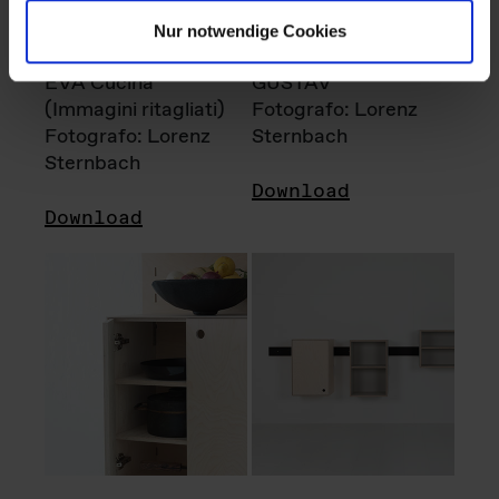
Nur notwendige Cookies
EVA Cucina
GUSTAV
(Immagini ritagliati)
Fotografo: Lorenz
Fotografo: Lorenz
Sternbach
Sternbach
Download
Download