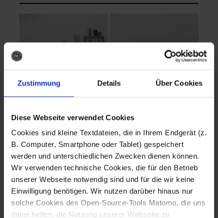
Zustimmung
Details
Über Cookies
Diese Webseite verwendet Cookies
EVA Cucina
EMMA + DANIEL
Cookies sind kleine Textdateien, die in Ihrem Endgerät (z.
Fotografo: Lorenz
Fotografo: Lorenz
B. Computer, Smartphone oder Tablet) gespeichert
Sternbach
Sternbach
werden und unterschiedlichen Zwecken dienen können.
Wir verwenden technische Cookies, die für den Betrieb
Download
Download
unserer Webseite notwendig sind und für die wir keine
Einwilligung benötigen. Wir nutzen darüber hinaus nur
solche Cookies des Open-Source-Tools Matomo, die uns
dabei helfen, die Nutzung unserer Webseite zu