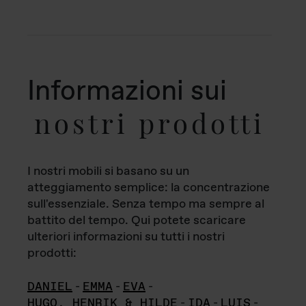
Informazioni sui
nostri prodotti
I nostri mobili si basano su un
atteggiamento semplice: la concentrazione
sull'essenziale. Senza tempo ma sempre al
battito del tempo. Qui potete scaricare
ulteriori informazioni su tutti i nostri
prodotti:
DANIEL
-
EMMA
-
EVA
-
HUGO, HENRIK & HILDE
-
IDA
-
LUIS
-