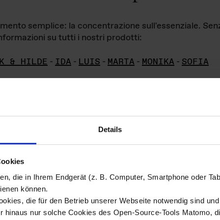
iamento semplice: la concentrazione sull'essenziale. Se
formazioni su tutti i nostri prodotti:
K & HILDE
-
IDA
-
LUIS
-
MARTA
-
MONIKA
-
SOFIA
Details
hivio di imm
Cookies
ien, die in Ihrem Endgerät (z. B. Computer, Smartphone oder Ta
ini!
ienen können.
kies, die für den Betrieb unserer Webseite notwendig sind und f
Das ganze 
re del materiale fotografico sono detenuti da
er hinaus nur solche Cookies des Open-Source-Tools Matomo, die