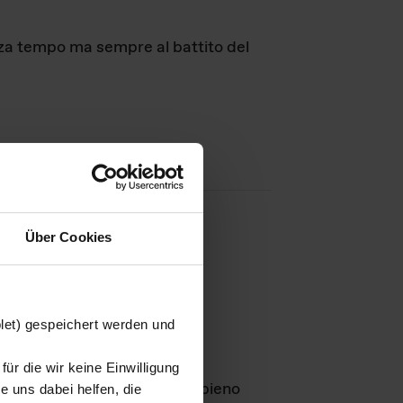
nza tempo ma sempre al battito del
Über Cookies
agini
blet) gespeichert werden und
ür die wir keine Einwilligung
Leben
GmbH e rimangono in pieno
 uns dabei helfen, die