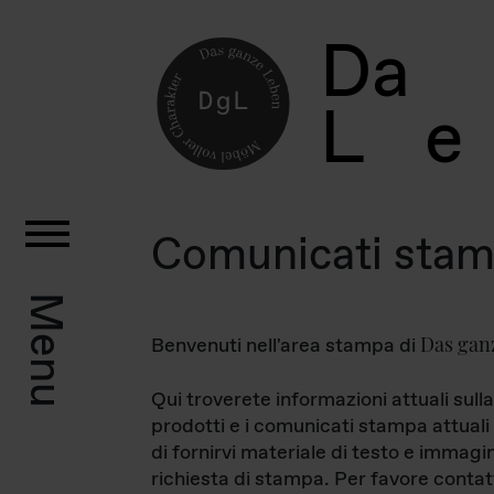
D
a
L
e
Comunicati sta
Menu
Das gan
Benvenuti nell'area stampa di
Qui troverete informazioni attuali sulla
prodotti e i comunicati stampa attuali 
di fornirvi materiale di testo e immagi
richiesta di stampa. Per favore contat