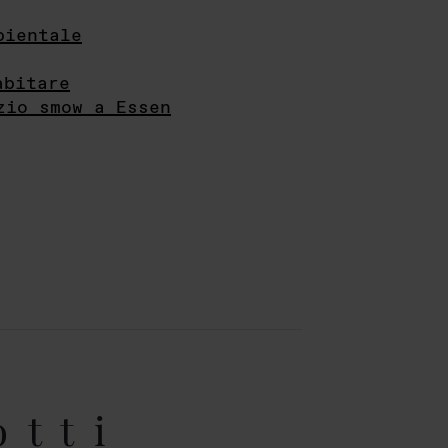
bientale
abitare
zio smow a Essen
otti