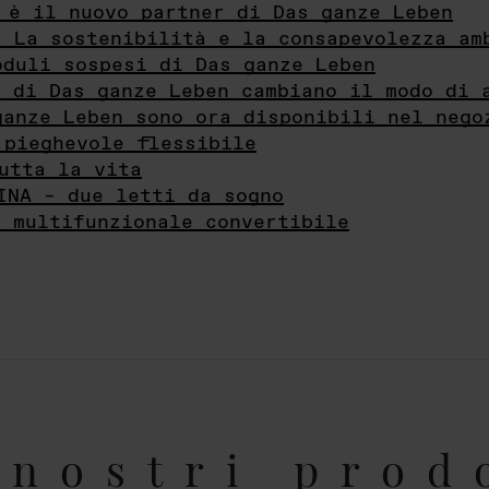
 è il nuovo partner di Das ganze Leben
- La sostenibilità e la consapevolezza am
oduli sospesi di Das ganze Leben
i di Das ganze Leben cambiano il modo di 
ganze Leben sono ora disponibili nel nego
 pieghevole flessibile
utta la vita
INA – due letti da sogno
e multifunzionale convertibile
nostri prod