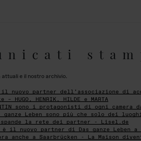
unicati stam
ttuali e il nostro archivio.
 il nuovo partner dell’associazione di ac
te – HUGO, HENRIK, HILDE e MARTA
NTIN sono i protagonisti di ogni camera d
s ganze Leben sono più che solo dei luogh
espande la rete dei partner - Lisel.de
 è il nuovo partner di Das ganze Leben a 
ora anche a Saarbrücken - La Maison diven