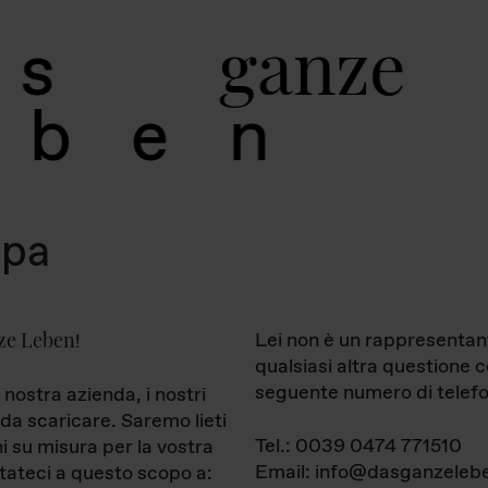
g
a
n
z
e
s
b
e
n
mpa
ze Leben
Lei non è un rappresentan
!
qualsiasi altra questione 
seguente numero di telefo
 nostra azienda, i nostri
da scaricare. Saremo lieti
Tel.: 0039 0474 771510
ni su misura per la vostra
Email: info@dasganzelebe
tateci a questo scopo a: