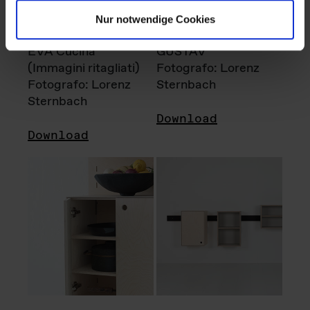
Nur notwendige Cookies
EVA Cucina
GUSTAV
(Immagini ritagliati)
Fotografo: Lorenz
Fotografo: Lorenz
Sternbach
Sternbach
Download
Download