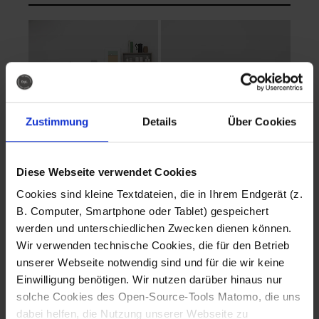
Zustimmung
Details
Über Cookies
Diese Webseite verwendet Cookies
EVA Cucina
EMMA + DANIEL
Cookies sind kleine Textdateien, die in Ihrem Endgerät (z.
Fotografo: Lorenz
Fotografo: Lorenz
B. Computer, Smartphone oder Tablet) gespeichert
Sternbach
Sternbach
werden und unterschiedlichen Zwecken dienen können.
Wir verwenden technische Cookies, die für den Betrieb
Download
Download
unserer Webseite notwendig sind und für die wir keine
Einwilligung benötigen. Wir nutzen darüber hinaus nur
solche Cookies des Open-Source-Tools Matomo, die uns
dabei helfen, die Nutzung unserer Webseite zu