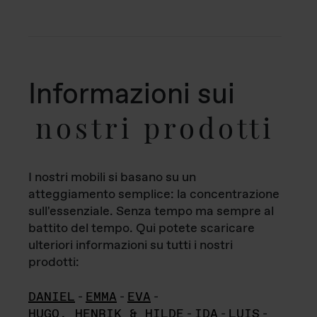
Informazioni sui
nostri prodotti
I nostri mobili si basano su un
atteggiamento semplice: la concentrazione
sull'essenziale. Senza tempo ma sempre al
battito del tempo. Qui potete scaricare
ulteriori informazioni su tutti i nostri
prodotti:
DANIEL
-
EMMA
-
EVA
-
HUGO, HENRIK & HILDE
-
IDA
-
LUIS
-