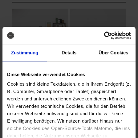
Zustimmung
Details
Über Cookies
Diese Webseite verwendet Cookies
EVA Cucina
EMMA + DANIEL
Cookies sind kleine Textdateien, die in Ihrem Endgerät (z.
Fotografo: Lorenz
Fotografo: Lorenz
B. Computer, Smartphone oder Tablet) gespeichert
Sternbach
Sternbach
werden und unterschiedlichen Zwecken dienen können.
Wir verwenden technische Cookies, die für den Betrieb
Download
Download
unserer Webseite notwendig sind und für die wir keine
Einwilligung benötigen. Wir nutzen darüber hinaus nur
solche Cookies des Open-Source-Tools Matomo, die uns
dabei helfen, die Nutzung unserer Webseite zu