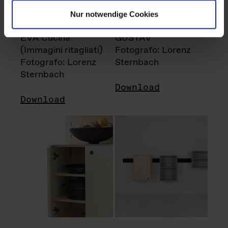
Nur notwendige Cookies
EVA Cucina
GUSTAV
(Immagini ritagliati)
Fotografo: Lorenz
Fotografo: Lorenz
Sternbach
Sternbach
Download
Download