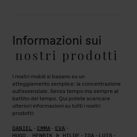
Informazioni sui
nostri prodotti
I nostri mobili si basano su un
atteggiamento semplice: la concentrazione
sull'essenziale. Senza tempo ma sempre al
battito del tempo. Qui potete scaricare
ulteriori informazioni su tutti i nostri
prodotti:
DANIEL
-
EMMA
-
EVA
-
HUGO, HENRIK & HILDE
-
IDA
-
LUIS
-