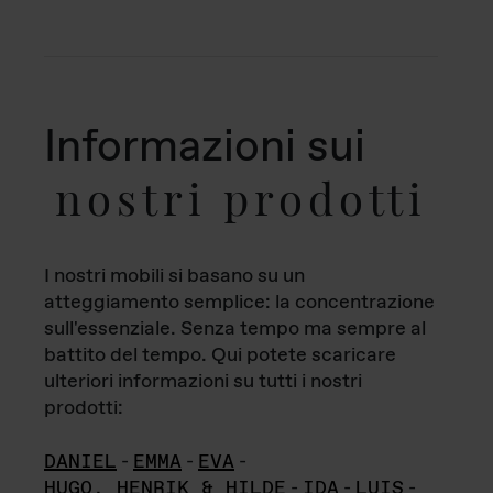
Informazioni sui
nostri prodotti
I nostri mobili si basano su un
atteggiamento semplice: la concentrazione
sull'essenziale. Senza tempo ma sempre al
battito del tempo. Qui potete scaricare
ulteriori informazioni su tutti i nostri
prodotti:
DANIEL
-
EMMA
-
EVA
-
HUGO, HENRIK & HILDE
-
IDA
-
LUIS
-