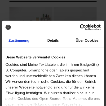
Zustimmung
Details
Über Cookies
Diese Webseite verwendet Cookies
EVA Cucina
EMMA + DANIEL
Cookies sind kleine Textdateien, die in Ihrem Endgerät (z.
Fotografo: Lorenz
Fotografo: Lorenz
B. Computer, Smartphone oder Tablet) gespeichert
Sternbach
Sternbach
werden und unterschiedlichen Zwecken dienen können.
Wir verwenden technische Cookies, die für den Betrieb
Download
Download
unserer Webseite notwendig sind und für die wir keine
Einwilligung benötigen. Wir nutzen darüber hinaus nur
solche Cookies des Open-Source-Tools Matomo, die uns
dabei helfen, die Nutzung unserer Webseite zu