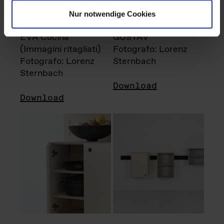
Nur notwendige Cookies
EVA Cucina
GUSTAV
(Immagini ritagliati)
Fotografo: Lorenz
Fotografo: Lorenz
Sternbach
Sternbach
Download
Download