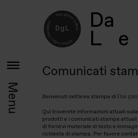
D
a
L
e
Comunicati sta
Menu
Das gan
Benvenuti nell'area stampa di
Qui troverete informazioni attuali sulla
prodotti e i comunicati stampa attuali 
di fornirvi materiale di testo e immagi
richiesta di stampa. Per favore contat