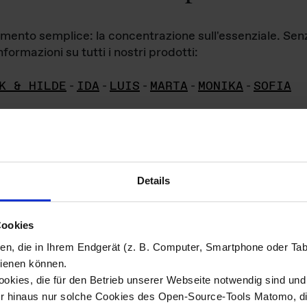
iamento semplice: la concentrazione sull'essenziale. Se
formazioni su tutti i nostri prodotti:
K & HILDE
-
IDA
-
LUIS
-
MARTA
-
MONIKA
-
SOFIA
Details
hivio di imm
Cookies
ien, die in Ihrem Endgerät (z. B. Computer, Smartphone oder Ta
ini!
ienen können.
kies, die für den Betrieb unserer Webseite notwendig sind und f
Das ganze 
re del materiale fotografico sono detenuti da
er hinaus nur solche Cookies des Open-Source-Tools Matomo, die