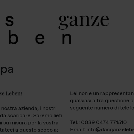
g
a
n
z
e
s
b
e
n
mpa
ze Leben
Lei non è un rappresentan
!
qualsiasi altra questione 
seguente numero di telefo
 nostra azienda, i nostri
da scaricare. Saremo lieti
Tel.: 0039 0474 771510
ni su misura per la vostra
Email: info@dasganzelebe
tateci a questo scopo a: