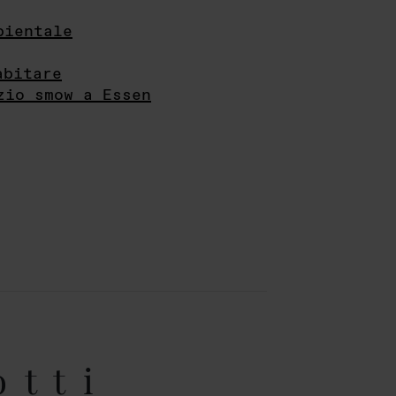
bientale
abitare
zio smow a Essen
otti