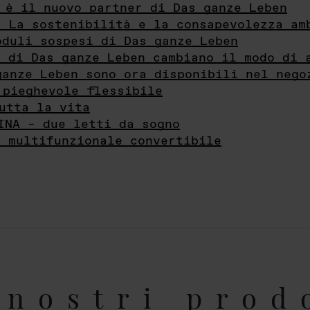
 è il nuovo partner di Das ganze Leben
- La sostenibilità e la consapevolezza am
oduli sospesi di Das ganze Leben
i di Das ganze Leben cambiano il modo di 
ganze Leben sono ora disponibili nel nego
 pieghevole flessibile
utta la vita
INA – due letti da sogno
e multifunzionale convertibile
nostri prod