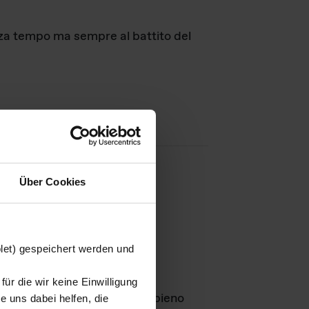
nza tempo ma sempre al battito del
Über Cookies
agini
blet) gespeichert werden und
ür die wir keine Einwilligung
Leben
GmbH e rimangono in pieno
 uns dabei helfen, die