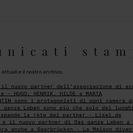
unicati stam
ttuali e il nostro archivio.
 il nuovo partner dell’associazione di ac
te – HUGO, HENRIK, HILDE e MARTA
NTIN sono i protagonisti di ogni camera d
s ganze Leben sono più che solo dei luogh
espande la rete dei partner - Lisel.de
 è il nuovo partner di Das ganze Leben a 
ora anche a Saarbrücken - La Maison diven