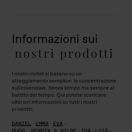
Informazioni sui
nostri prodotti
I nostri mobili si basano su un
atteggiamento semplice: la concentrazione
sull'essenziale. Senza tempo ma sempre al
battito del tempo. Qui potete scaricare
ulteriori informazioni su tutti i nostri
prodotti:
DANIEL
-
EMMA
-
EVA
-
HUGO, HENRIK & HILDE
-
IDA
-
LUIS
-