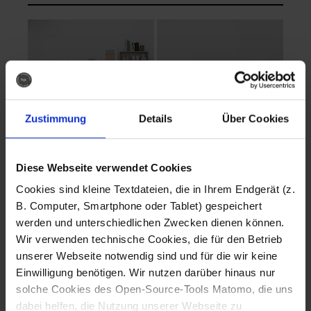
Zustimmung
Details
Über Cookies
Diese Webseite verwendet Cookies
EVA Cucina
EMMA + DANIEL
Cookies sind kleine Textdateien, die in Ihrem Endgerät (z.
Fotografo: Lorenz
Fotografo: Lorenz
B. Computer, Smartphone oder Tablet) gespeichert
Sternbach
Sternbach
werden und unterschiedlichen Zwecken dienen können.
Wir verwenden technische Cookies, die für den Betrieb
Download
Download
unserer Webseite notwendig sind und für die wir keine
Einwilligung benötigen. Wir nutzen darüber hinaus nur
solche Cookies des Open-Source-Tools Matomo, die uns
dabei helfen, die Nutzung unserer Webseite zu