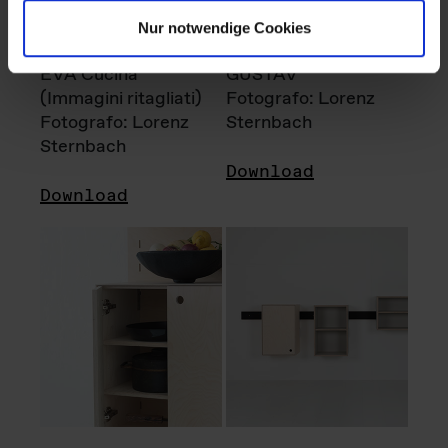
Nur notwendige Cookies
EVA Cucina
GUSTAV
(Immagini ritagliati)
Fotografo: Lorenz
Fotografo: Lorenz
Sternbach
Sternbach
Download
Download