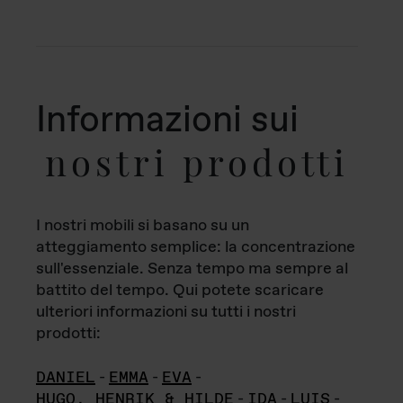
Informazioni sui
nostri prodotti
I nostri mobili si basano su un
atteggiamento semplice: la concentrazione
sull'essenziale. Senza tempo ma sempre al
battito del tempo. Qui potete scaricare
ulteriori informazioni su tutti i nostri
prodotti:
DANIEL
-
EMMA
-
EVA
-
HUGO, HENRIK & HILDE
-
IDA
-
LUIS
-