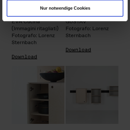
Nur notwendige Cookies
EVA Cucina
GUSTAV
(Immagini ritagliati)
Fotografo: Lorenz
Fotografo: Lorenz
Sternbach
Sternbach
Download
Download