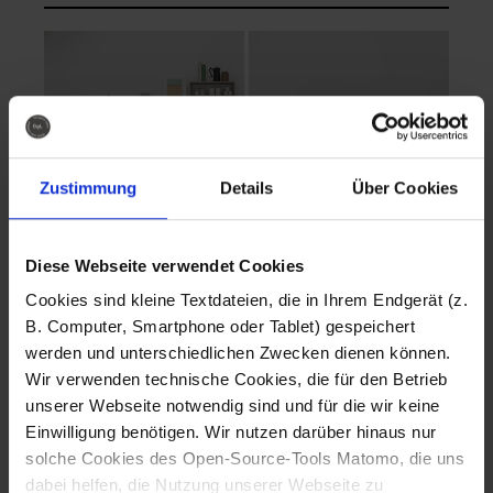
Zustimmung
Details
Über Cookies
Diese Webseite verwendet Cookies
EVA Cucina
EMMA + DANIEL
Cookies sind kleine Textdateien, die in Ihrem Endgerät (z.
Fotografo: Lorenz
Fotografo: Lorenz
B. Computer, Smartphone oder Tablet) gespeichert
Sternbach
Sternbach
werden und unterschiedlichen Zwecken dienen können.
Wir verwenden technische Cookies, die für den Betrieb
Download
Download
unserer Webseite notwendig sind und für die wir keine
Einwilligung benötigen. Wir nutzen darüber hinaus nur
solche Cookies des Open-Source-Tools Matomo, die uns
dabei helfen, die Nutzung unserer Webseite zu