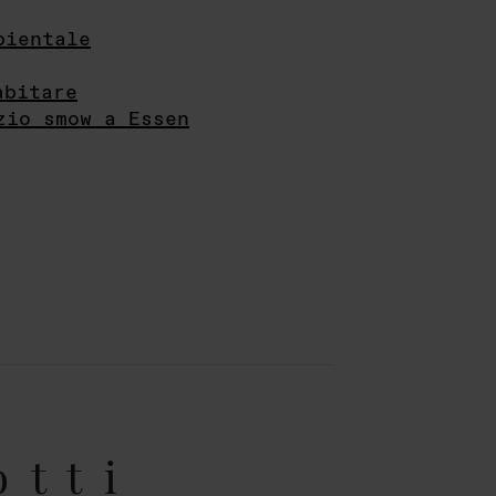
bientale
abitare
zio smow a Essen
otti