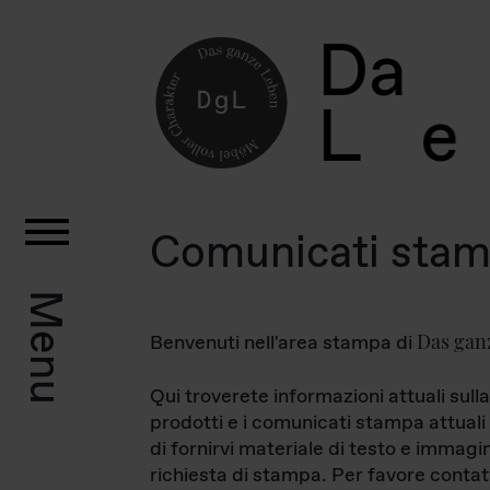
D
a
L
e
Comunicati sta
Menu
Das gan
Benvenuti nell'area stampa di
Qui troverete informazioni attuali sulla
prodotti e i comunicati stampa attuali 
di fornirvi materiale di testo e immagi
richiesta di stampa. Per favore contat