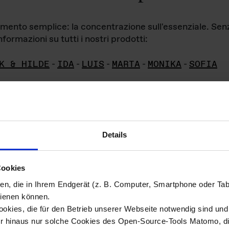
iamento semplice: la concentrazione sull'essenziale. Se
formazioni su tutti i nostri prodotti:
K & HILDE
-
IDA
-
LUIS
-
MARTA
-
MONIKA
-
SOFIA
Details
hivio di imm
Cookies
ien, die in Ihrem Endgerät (z. B. Computer, Smartphone oder Ta
ini!
ienen können.
kies, die für den Betrieb unserer Webseite notwendig sind und f
Das ganze 
re del materiale fotografico sono detenuti da
er hinaus nur solche Cookies des Open-Source-Tools Matomo, die