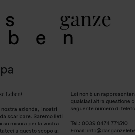
g
a
n
z
e
s
b
e
n
mpa
ze Leben
Lei non è un rappresentan
!
qualsiasi altra questione 
seguente numero di telefo
 nostra azienda, i nostri
da scaricare. Saremo lieti
Tel.: 0039 0474 771510
ni su misura per la vostra
Email: info@dasganzelebe
tateci a questo scopo a: