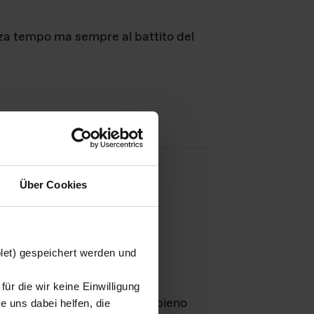
nza tempo ma sempre al battito del
Über Cookies
agini
blet) gespeichert werden und
ür die wir keine Einwilligung
Leben
GmbH e rimangono in pieno
 uns dabei helfen, die