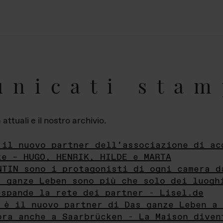
unicati stam
ttuali e il nostro archivio.
 il nuovo partner dell’associazione di ac
te – HUGO, HENRIK, HILDE e MARTA
NTIN sono i protagonisti di ogni camera d
s ganze Leben sono più che solo dei luogh
espande la rete dei partner - Lisel.de
 è il nuovo partner di Das ganze Leben a 
ora anche a Saarbrücken - La Maison diven