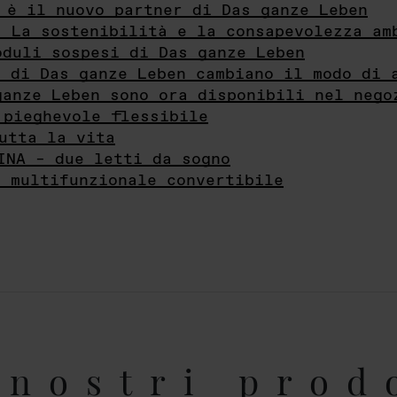
 è il nuovo partner di Das ganze Leben
- La sostenibilità e la consapevolezza am
oduli sospesi di Das ganze Leben
i di Das ganze Leben cambiano il modo di 
ganze Leben sono ora disponibili nel nego
 pieghevole flessibile
utta la vita
INA – due letti da sogno
e multifunzionale convertibile
nostri prod