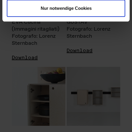
Nur notwendige Cookies
EVA Cucina
GUSTAV
(Immagini ritagliati)
Fotografo: Lorenz
Fotografo: Lorenz
Sternbach
Sternbach
Download
Download