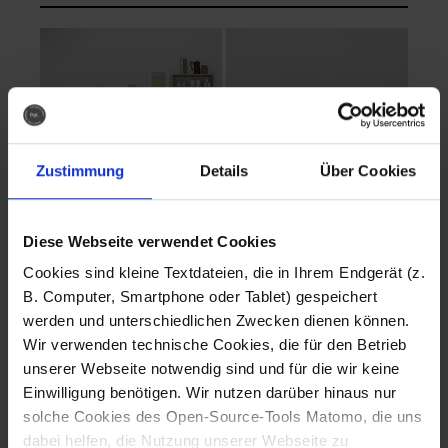
Zustimmung
Details
Über Cookies
Diese Webseite verwendet Cookies
EVA Cucina
EMMA + DANIEL
Cookies sind kleine Textdateien, die in Ihrem Endgerät (z.
Fotografo: Lorenz
Fotografo: Lorenz
B. Computer, Smartphone oder Tablet) gespeichert
Sternbach
Sternbach
werden und unterschiedlichen Zwecken dienen können.
Wir verwenden technische Cookies, die für den Betrieb
Download
Download
unserer Webseite notwendig sind und für die wir keine
Einwilligung benötigen. Wir nutzen darüber hinaus nur
solche Cookies des Open-Source-Tools Matomo, die uns
dabei helfen, die Nutzung unserer Webseite zu