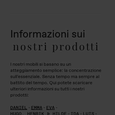
Informazioni sui
nostri prodotti
I nostri mobili si basano su un
atteggiamento semplice: la concentrazione
sull'essenziale. Senza tempo ma sempre al
battito del tempo. Qui potete scaricare
ulteriori informazioni su tutti i nostri
prodotti:
DANIEL
-
EMMA
-
EVA
-
HUGO, HENRIK & HILDE
-
IDA
-
LUIS
-