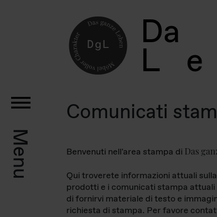
D
a
L
e
Comunicati sta
Menu
Das gan
Benvenuti nell'area stampa di
Qui troverete informazioni attuali sulla
prodotti e i comunicati stampa attuali 
di fornirvi materiale di testo e immagi
richiesta di stampa. Per favore contat