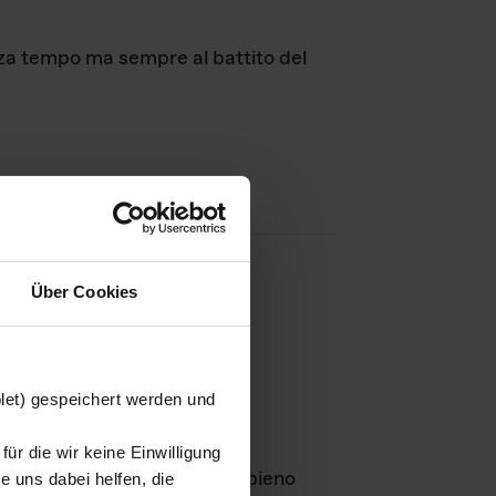
nza tempo ma sempre al battito del
Über Cookies
agini
blet) gespeichert werden und
ür die wir keine Einwilligung
Leben
GmbH e rimangono in pieno
 uns dabei helfen, die