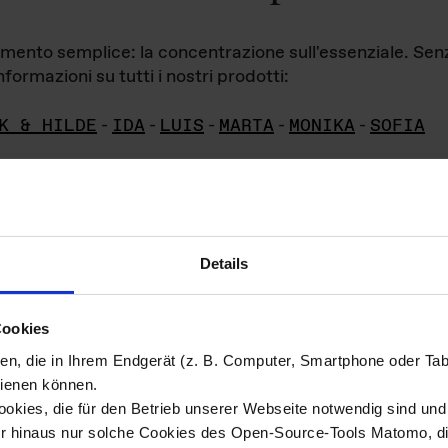
iamento semplice: la concentrazione sull'essenziale. Se
formazioni su tutti i nostri prodotti:
K & HILDE
-
IDA
-
LUIS
-
MARTA
-
MONIKA
-
SOFIA
Details
hivio di imm
Cookies
ien, die in Ihrem Endgerät (z. B. Computer, Smartphone oder Ta
ini!
ienen können.
kies, die für den Betrieb unserer Webseite notwendig sind und f
Das ganze 
re del materiale fotografico sono detenuti da
er hinaus nur solche Cookies des Open-Source-Tools Matomo, die