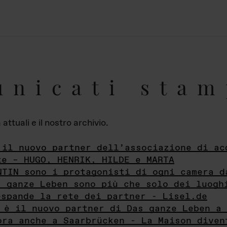
unicati stam
ttuali e il nostro archivio.
 il nuovo partner dell’associazione di ac
te – HUGO, HENRIK, HILDE e MARTA
NTIN sono i protagonisti di ogni camera d
s ganze Leben sono più che solo dei luogh
espande la rete dei partner - Lisel.de
 è il nuovo partner di Das ganze Leben a 
ora anche a Saarbrücken - La Maison diven