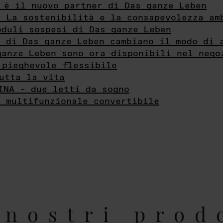
 è il nuovo partner di Das ganze Leben
- La sostenibilità e la consapevolezza am
oduli sospesi di Das ganze Leben
i di Das ganze Leben cambiano il modo di 
ganze Leben sono ora disponibili nel nego
 pieghevole flessibile
utta la vita
INA – due letti da sogno
e multifunzionale convertibile
nostri prod