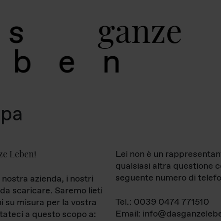
g
a
n
z
e
s
b
e
n
mpa
ze Leben
Lei non è un rappresentan
!
qualsiasi altra questione 
seguente numero di telefo
 nostra azienda, i nostri
da scaricare. Saremo lieti
Tel.: 0039 0474 771510
ni su misura per la vostra
Email: info@dasganzelebe
tateci a questo scopo a: