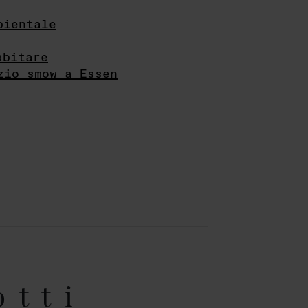
bientale
abitare
zio smow a Essen
otti